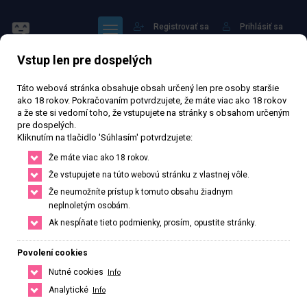
Registrovať sa
Prihlásiť sa
Vstup len pre dospelých
Táto webová stránka obsahuje obsah určený len pre osoby staršie
ako 18 rokov. Pokračovaním potvrdzujete, že máte viac ako 18 rokov
a že ste si vedomí toho, že vstupujete na stránky s obsahom určeným
pre dospelých.
lisa
Kliknutím na tlačidlo 'Súhlasím' potvrdzujete:
Že máte viac ako 18 rokov.
Že vstupujete na túto webovú stránku z vlastnej vôle.
Právě otevřeno
· Zavírá v 24
Že neumožníte prístup k tomuto obsahu žiadnym
neplnoletým osobám.
75 379 zhlédnutí
Ověřený inzerát
Aktivní 45 dní
Ak nespĺňate tieto podmienky, prosím, opustite stránky.
32
rokov
1
cm
53
kg
Veľkosť C
Czech
Povolení cookies
Pardubice, Pardubický kraj, Česká republika
Nutné cookies
Info
+420 722713591
Analytické
Info