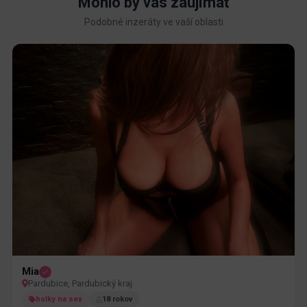
Mohlo by vás zaujímať
Podobné inzeráty ve vaší oblasti
Mia
Pardubice, Pardubický kraj
holky na sex
18 rokov