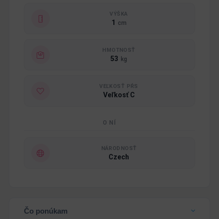
VÝŠKA
1
cm
HMOTNOSŤ
53
kg
VEĽKOSŤ PŔS
Veľkosť C
O NÍ
NÁRODNOSŤ
Czech
Čo ponúkam