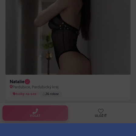
Natalie
Pardubice, Pardubický kraj
holky na sex
26 rokov
VOLAT
ULOŽIŤ