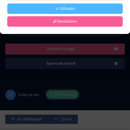
Řekněte že voláte z webu www.privatzone.com
Súhlasím
Nesúhlasím
4.0
Recenze: 1
Zobrazit na mapě
Spravovat inzerát
holky na sex
Dnes pracuje
Do obľúbených
Zdieľať