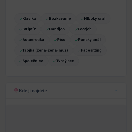
Klasika
Bozkávanie
Hlboký orál
Striptíz
Handjob
Footjob
Autoerotika
Piss
Pánsky anál
Trojka (žena-žena-muž)
Facesitting
Společnice
Tvrdý sex
Kde ji najdete