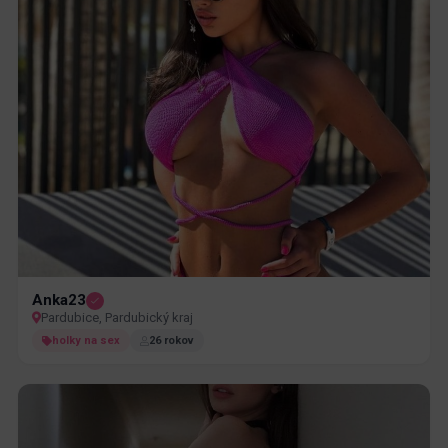
Anka23
Pardubice, Pardubický kraj
holky na sex
26 rokov