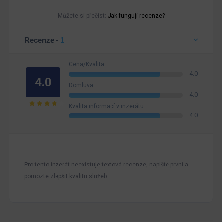
Můžete si přečíst:
Jak fungují recenze?
Recenze -
1
Cena/Kvalita
4.0
4.0
Domluva
4.0
Kvalita informací v inzerátu
4.0
Pro tento inzerát neexistuje textová recenze, napište první a
pomozte zlepšit kvalitu služeb.