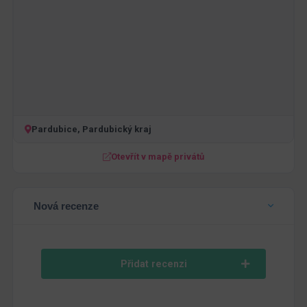
Pardubice, Pardubický kraj
Otevřít v mapě privátů
Nová recenze
Přidat recenzi