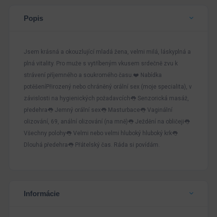
Popis
Jsem krásná a okouzlující mladá žena, velmi milá, láskyplná a
plná vitality. Pro muže s vytříbeným vkusem srdečně zvu k
strávení příjemného a soukromého času.❤️ Nabídka
potěšeníPřirozený nebo chráněný orální sex (moje specialita), v
závislosti na hygienických požadavcích👅 Senzorická masáž,
předehra👅 Jemný orální sex👅 Masturbace👅 Vaginální
olizování, 69, anální olizování (na mně)👅 Ježdění na obličeji👅
Všechny polohy👅 Velmi nebo velmi hluboký hluboký krk👅
Dlouhá předehra👅 Přátelský čas. Ráda si povídám.
Informácie