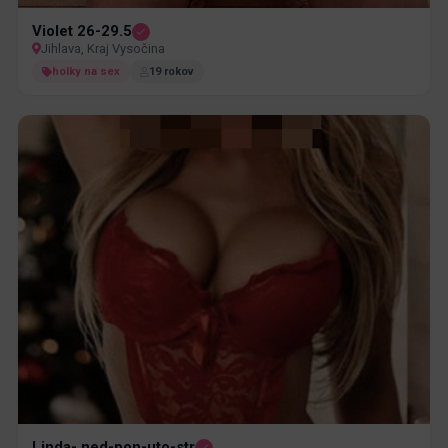
Violet 26-29.5
Jihlava, Kraj Vysočina
holky na sex
19 rokov
Linda- ned-pon-uto-str