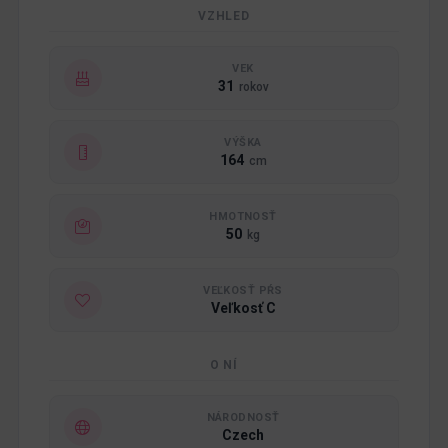
VZHLED
VEK
31
rokov
VÝŠKA
164
cm
HMOTNOSŤ
50
kg
VEĽKOSŤ PŔS
Veľkosť C
O NÍ
NÁRODNOSŤ
Czech