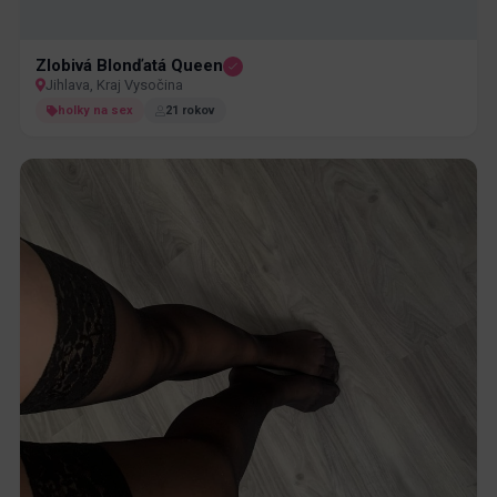
Zlobivá Blonďatá Queen
Jihlava, Kraj Vysočina
holky na sex
21 rokov