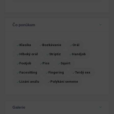
Čo ponúkam
Klasika
Bozkávanie
Orál
Hlboký orál
Striptíz
Handjob
Footjob
Piss
Squirt
Facesitting
Fingering
Tvrdý sex
Lízání análu
Polykání semene
Galerie