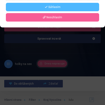
Súhlasím
4.0
Recenze: 1
Nesúhlasím
Zobrazit na mapě
Spravovat inzerát
holky na sex
Dnes nepracuje
Do obľúbených
Zdieľať
Hlavní strana
Filter
Kraj Vysočina
lulu