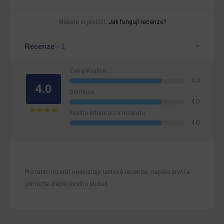
Můžete si přečíst:
Jak fungují recenze?
Recenze -
1
Cena/Kvalita
4.0
4.0
Domluva
4.0
Kvalita informací v inzerátu
4.0
Pro tento inzerát neexistuje textová recenze, napište první a
pomozte zlepšit kvalitu služeb.