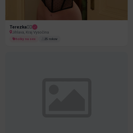
Terezka❤️‍🔥
Jihlava, Kraj Vysočina
holky na sex
25 rokov