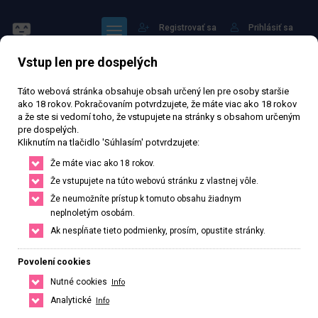
Registrovať sa
Prihlásiť sa
Vstup len pre dospelých
Táto webová stránka obsahuje obsah určený len pre osoby staršie
ako 18 rokov. Pokračovaním potvrdzujete, že máte viac ako 18 rokov
a že ste si vedomí toho, že vstupujete na stránky s obsahom určeným
pre dospelých.
lulu
Kliknutím na tlačidlo 'Súhlasím' potvrdzujete:
Že máte viac ako 18 rokov.
75 414 zhlédnutí
Ověřený inzerát
Aktivní 46 dní
Že vstupujete na túto webovú stránku z vlastnej vôle.
Že neumožníte prístup k tomuto obsahu žiadnym
31
rokov
164
cm
50
kg
Veľkosť C
Czech
neplnoletým osobám.
Ak nespĺňate tieto podmienky, prosím, opustite stránky.
Jihlava, Kraj Vysočina, Česká republika
+420 608114164
Povolení cookies
Nutné cookies
Info
Řekněte že voláte z webu www.privatzone.com
Analytické
Info