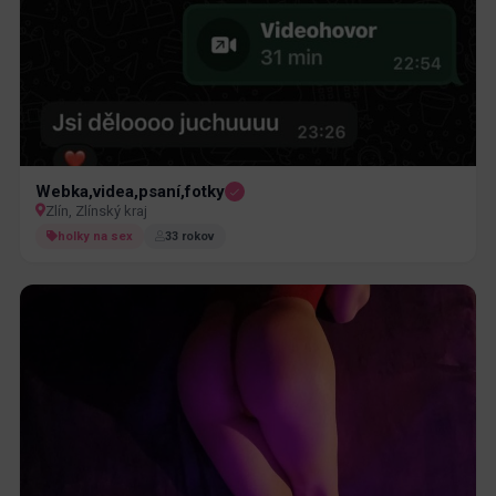
Webka,videa,psaní,fotky
Zlín, Zlínský kraj
holky na sex
33 rokov