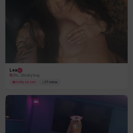
Lea
Zlín, Zlínský kraj
holky na sex
27 rokov