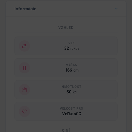
Informácie
VZHLED
VEK
32
rokov
VÝŠKA
166
cm
HMOTNOSŤ
50
kg
VEĽKOSŤ PŔS
Veľkosť C
O NÍ