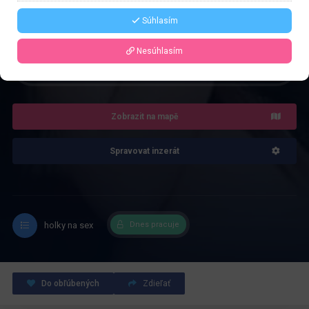
Řekněte že voláte z webu www.privatzone.com
Súhlasím
Nesúhlasím
4.0
Recenze: 1
Zobrazit na mapě
Spravovat inzerát
holky na sex
Dnes pracuje
Do obľúbených
Zdieľať