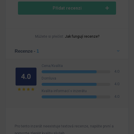
Přidat recenzi
Můžete si přečíst:
Jak fungují recenze?
Recenze -
1
Cena/Kvalita
4.0
4.0
Domluva
4.0
Kvalita informací v inzerátu
4.0
Pro tento inzerát neexistuje textová recenze, napište první a
pomozte zlepšit kvalitu služeb.