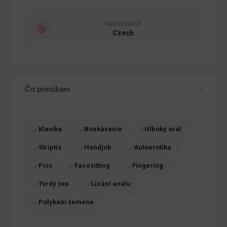
NÁRODNOSŤ
Czech
Čo ponúkam
Klasika
Bozkávanie
Hlboký orál
Striptíz
Handjob
Autoerotika
Piss
Facesitting
Fingering
Tvrdý sex
Lízání análu
Polykání semene