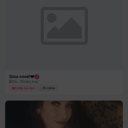
Gina nová!❤️
Zlín, Zlínský kraj
holky na sex
35 rokov