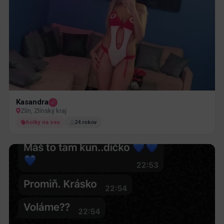
Kasandra
Zlín, Zlínský kraj
holky na sex
24 rokov