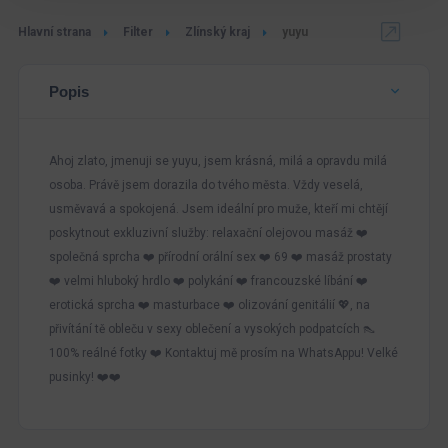
Hlavní strana
Filter
Zlínský kraj
yuyu
Popis
Ahoj zlato, jmenuji se yuyu, jsem krásná, milá a opravdu milá
osoba. Právě jsem dorazila do tvého města. Vždy veselá,
usměvavá a spokojená. Jsem ideální pro muže, kteří mi chtějí
poskytnout exkluzivní služby: relaxační olejovou masáž ❤️
společná sprcha ❤️ přírodní orální sex ❤️ 69 ❤️ masáž prostaty
❤️ velmi hluboký hrdlo ❤️ polykání ❤️ francouzské líbání ❤️
erotická sprcha ❤️ masturbace ❤️ olizování genitálií 💖, na
přivítání tě obleču v sexy oblečení a vysokých podpatcích 👠
100% reálné fotky ❤️ Kontaktuj mě prosím na WhatsAppu! Velké
pusinky! ❤️❤️