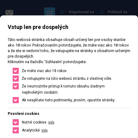
Registrovať sa
Prihlásiť sa
Vstup len pre dospelých
Táto webová stránka obsahuje obsah určený len pre osoby staršie
ako 18 rokov. Pokračovaním potvrdzujete, že máte viac ako 18 rokov
a že ste si vedomí toho, že vstupujete na stránky s obsahom určeným
pre dospelých.
yuyu
Kliknutím na tlačidlo 'Súhlasím' potvrdzujete:
Že máte viac ako 18 rokov.
Že vstupujete na túto webovú stránku z vlastnej vôle.
Právě otevřeno
· Zavírá v 24
Že neumožníte prístup k tomuto obsahu žiadnym
neplnoletým osobám.
75 645 zhlédnutí
Ověřený inzerát
Aktivní 42 dní
Ak nespĺňate tieto podmienky, prosím, opustite stránky.
32
rokov
166
cm
50
kg
Veľkosť C
Czech
Povolení cookies
Zlín, Zlínský kraj, Česká republika
Nutné cookies
Info
+420 773142447
Analytické
Info