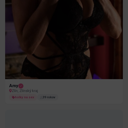
Amy
Zlín, Zlínský kraj
holky na sex
39 rokov