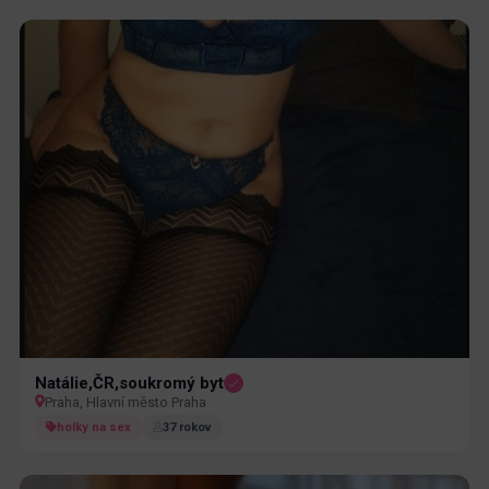
Natálie,ČR,soukromý byt
Praha, Hlavní město Praha
holky na sex
37 rokov