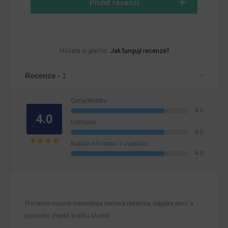
Přidat recenzi
Můžete si přečíst:
Jak fungují recenze?
Recenze -
1
Cena/Kvalita
4.0
4.0
Domluva
4.0
Kvalita informací v inzerátu
4.0
Pro tento inzerát neexistuje textová recenze, napište první a
pomozte zlepšit kvalitu služeb.