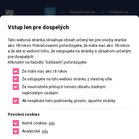
Registrovať sa
Prihlásiť sa
Vstup len pre dospelých
Táto webová stránka obsahuje obsah určený len pre osoby staršie
ako 18 rokov. Pokračovaním potvrdzujete, že máte viac ako 18 rokov
a že ste si vedomí toho, že vstupujete na stránky s obsahom určeným
pre dospelých.
Čínská dívka Amy
Kliknutím na tlačidlo 'Súhlasím' potvrdzujete:
Že máte viac ako 18 rokov.
75 666 zhlédnutí
Ověřený inzerát
Aktivní 42 dní
Že vstupujete na túto webovú stránku z vlastnej vôle.
Že neumožníte prístup k tomuto obsahu žiadnym
32
rokov
163
cm
50
kg
Veľkosť C
Czech
neplnoletým osobám.
Ak nespĺňate tieto podmienky, prosím, opustite stránky.
Seifertova, 1042/14, Praha, Hlavní město Praha, Česká republika
+420 702887381
Povolení cookies
Nutné cookies
Info
Řekněte že voláte z webu www.privatzone.com
Analytické
Info