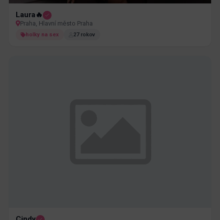
Laura🔥
Praha, Hlavní město Praha
holky na sex
27 rokov
Cindy