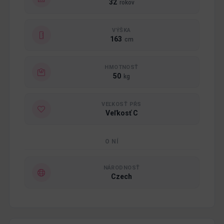
32
rokov
VÝŠKA
163
cm
HMOTNOSŤ
50
kg
VEĽKOSŤ PŔS
Veľkosť C
O NÍ
NÁRODNOSŤ
Czech