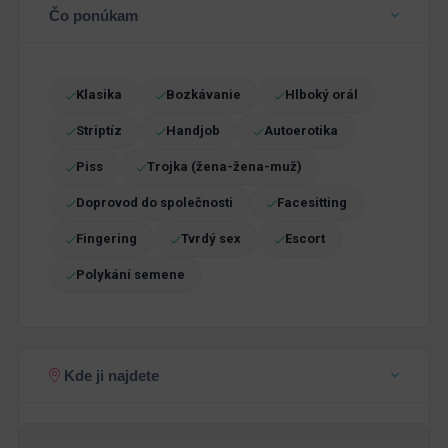
Čo ponúkam
Klasika
Bozkávanie
Hlboký orál
Striptíz
Handjob
Autoerotika
Piss
Trojka (žena-žena-muž)
Doprovod do společnosti
Facesitting
Fingering
Tvrdý sex
Escort
Polykání semene
Kde ji najdete