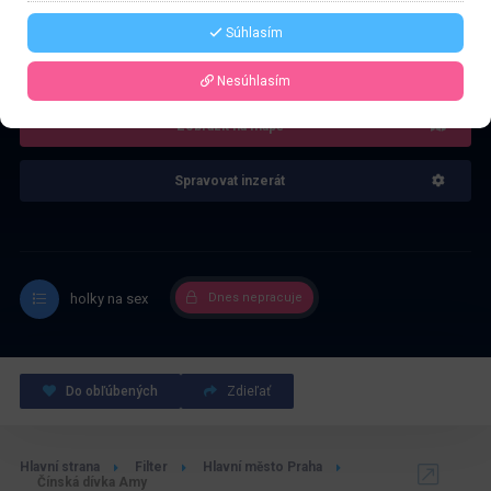
Súhlasím
4.0
Recenze: 1
Nesúhlasím
Zobrazit na mapě
Spravovat inzerát
holky na sex
Dnes nepracuje
Do obľúbených
Zdieľať
Hlavní strana
Filter
Hlavní město Praha
Čínská dívka Amy