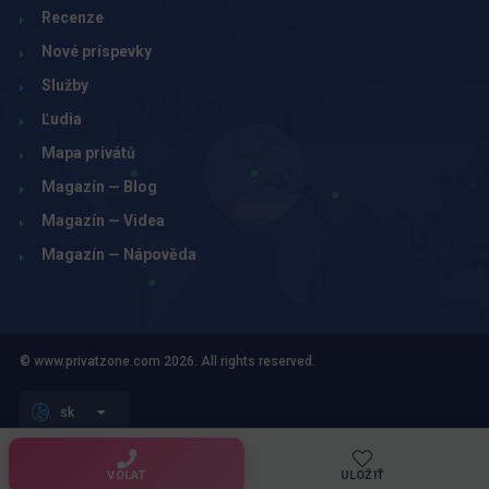
Recenze
Nové príspevky
Služby
Ľudia
Mapa privátů
Magazín — Blog
Magazín — Videa
Magazín — Nápověda
© www.privatzone.com 2026. All rights reserved.
sk
Obchodní podmínky pro inzerenty, tvůrce a uživatele webu
Zásady zpracování osobních údajů
VOLAT
ULOŽIŤ