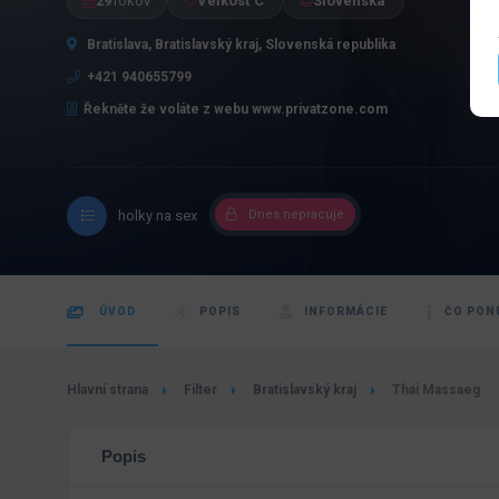
29
rokov
Veľkosť C
Slovenská
Bratislava, Bratislavský kraj, Slovenská republika
+421 940655799
Řekněte že voláte z webu www.privatzone.com
holky na sex
Dnes nepracuje
ÚVOD
POPIS
INFORMÁCIE
ČO PON
Hlavní strana
Filter
Bratislavský kraj
Thai Massaeg
Popis