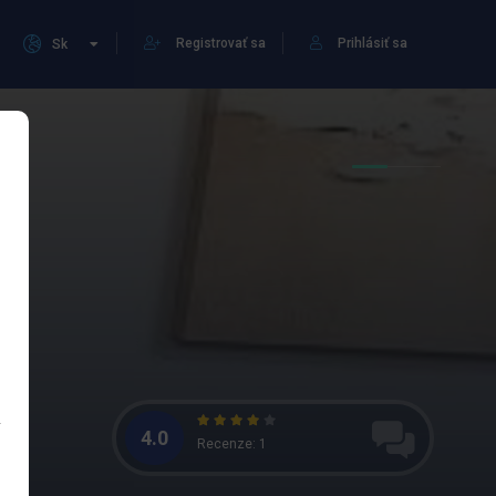
Registrovať sa
Prihlásiť sa
Sk
4.0
Recenze: 1