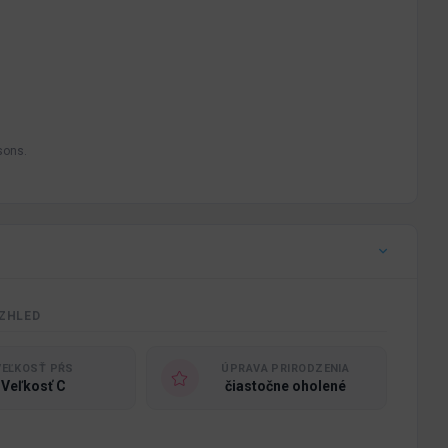
sons.
ZHLED
VEĽKOSŤ PŔS
ÚPRAVA PRIRODZENIA
Veľkosť C
čiastočne oholené