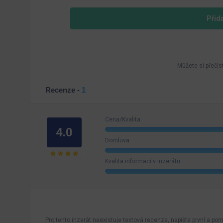
Přid
Můžete si přečís
Recenze -
1
Cena/Kvalita
4.0
Domluva
Kvalita informací v inzerátu
Pro tento inzerát neexistuje textová recenze, napište první a pomo