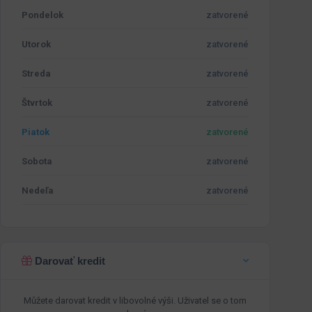
Pondelok
zatvorené
Utorok
zatvorené
Streda
zatvorené
Štvrtok
zatvorené
Piatok
zatvorené
Sobota
zatvorené
Nedeľa
zatvorené
Darovať kredit
Můžete darovat kredit v libovolné výši. Uživatel se o tom