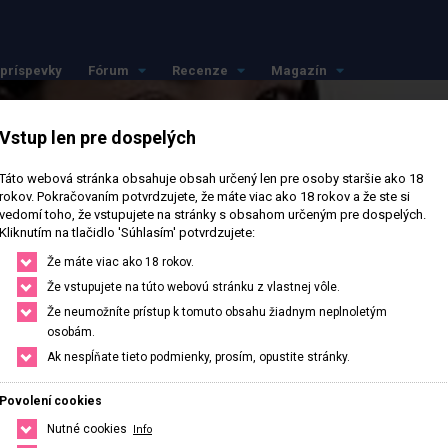
príspevky
Fórum
Recenze
Magazín
Vstup len pre dospelých
Táto webová stránka obsahuje obsah určený len pre osoby staršie ako 18
rokov. Pokračovaním potvrdzujete, že máte viac ako 18 rokov a že ste si
vedomí toho, že vstupujete na stránky s obsahom určeným pre dospelých.
Kliknutím na tlačidlo 'Súhlasím' potvrdzujete:
Že máte viac ako 18 rokov.
Že vstupujete na túto webovú stránku z vlastnej vôle.
Že neumožníte prístup k tomuto obsahu žiadnym neplnoletým
osobám.
Ak nespĺňate tieto podmienky, prosím, opustite stránky.
Povolení cookies
Nutné cookies
Info