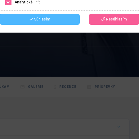
Analytické
Info
Súhlasím
Nesúhlasím
ÚKAM
GALERIE
RECENZE
PRÍSPEVKY