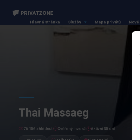
Hlavná stránka
Služby
Mapa privátů
Nové 
Thai Massaeg
76 156 zhlédnutí
Ověřený inzerát
Aktivní 35 dní