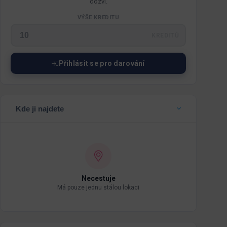
dozví.
VÝŠE KREDITU
KREDITŮ
Přihlásit se pro darování
Kde ji najdete
Necestuje
Má pouze jednu stálou lokaci