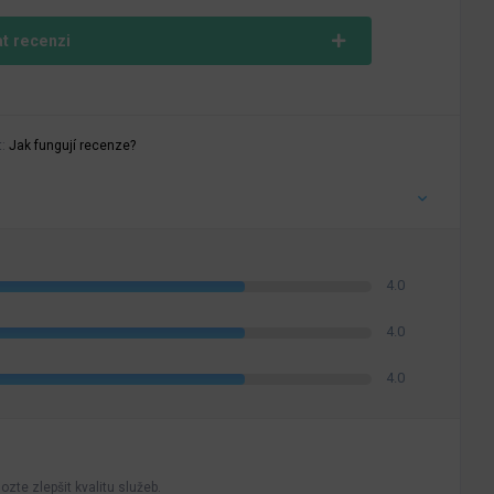
at recenzi
t:
Jak fungují recenze?
4.0
4.0
4.0
zte zlepšit kvalitu služeb.