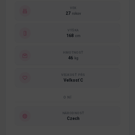
VEK
27
rokov
VÝŠKA
168
cm
HMOTNOSŤ
46
kg
VEĽKOSŤ PŔS
Veľkosť C
O NÍ
NÁRODNOSŤ
Czech