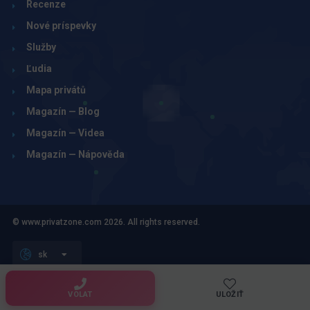
Recenze
Nové príspevky
Služby
Ľudia
Mapa privátů
Magazín — Blog
Magazín — Videa
Magazín — Nápověda
© www.privatzone.com 2026. All rights reserved.
sk
Obchodní podmínky pro inzerenty, tvůrce a uživatele webu
Zásady zpracování osobních údajů
VOLAT
ULOŽIŤ