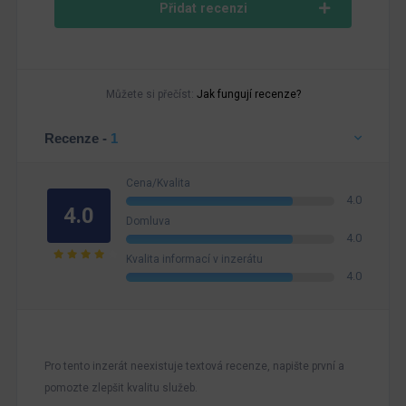
Přidat recenzi
Můžete si přečíst:
Jak fungují recenze?
Recenze -
1
Cena/Kvalita
4.0
4.0
Domluva
4.0
Kvalita informací v inzerátu
4.0
Pro tento inzerát neexistuje textová recenze, napište první a
pomozte zlepšit kvalitu služeb.