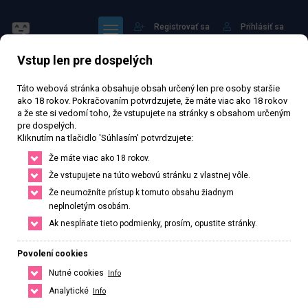
Registrovať sa
Prihlásiť sa
Vstup len pre dospelých
Táto webová stránka obsahuje obsah určený len pre osoby staršie
ako 18 rokov. Pokračovaním potvrdzujete, že máte viac ako 18 rokov
a že ste si vedomí toho, že vstupujete na stránky s obsahom určeným
pre dospelých.
Chole
Kliknutím na tlačidlo 'Súhlasím' potvrdzujete:
Že máte viac ako 18 rokov.
Že vstupujete na túto webovú stránku z vlastnej vôle.
Právě otevřeno
· Zavírá v 24
Že neumožníte prístup k tomuto obsahu žiadnym
neplnoletým osobám.
76 310 zhlédnutí
Ověřený inzerát
Aktivní 35 dní
Ak nespĺňate tieto podmienky, prosím, opustite stránky.
27
rokov
168
cm
46
kg
Veľkosť C
Czech
Povolení cookies
Liberec, Liberecký kraj, Česká republika
Nutné cookies
Info
+420 774658488
Analytické
Info