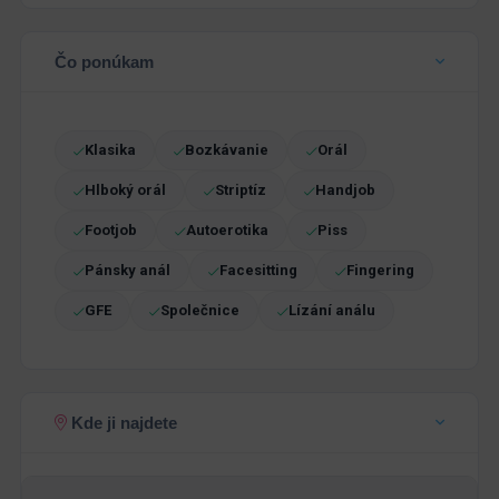
Čo ponúkam
Klasika
Bozkávanie
Orál
Hlboký orál
Striptíz
Handjob
Footjob
Autoerotika
Piss
Pánsky anál
Facesitting
Fingering
GFE
Společnice
Lízání análu
Kde ji najdete