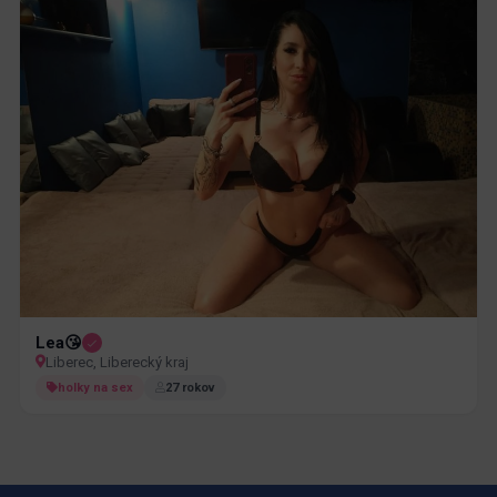
Lea😘
Liberec, Liberecký kraj
holky na sex
27 rokov