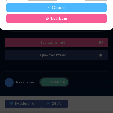
Řekněte že voláte z webu www.privatzone.com
Súhlasím
Nesúhlasím
4.0
Recenze: 1
Zobrazit na mapě
Spravovat inzerát
holky na sex
Dnes pracuje
Do obľúbených
Zdieľať