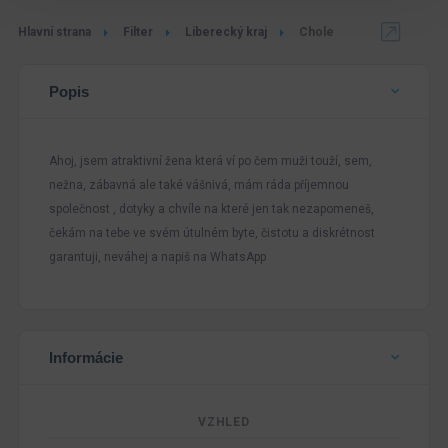
Hlavní strana
Filter
Liberecký kraj
Chole
Popis
Ahoj, jsem atraktivní žena která ví po čem muži touží, sem,
nežna, zábavná ale také vášnivá, mám ráda příjemnou
společnost , dotyky a chvíle na které jen tak nezapomeneš,
čekám na tebe ve svém útulném byte, čistotu a diskrétnost
garantuji, neváhej a napiš na WhatsApp
Informácie
VZHLED