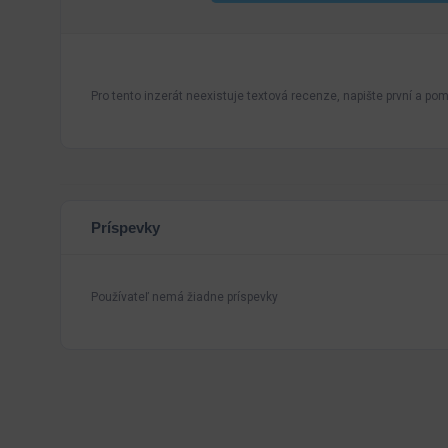
Pro tento inzerát neexistuje textová recenze, napište první a pomo
Príspevky
Používateľ nemá žiadne príspevky