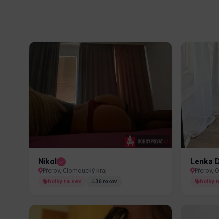
Nikol
Lenka 
Přerov, Olomoucký kraj
Přerov, 
holky na sex
36 rokov
holky 