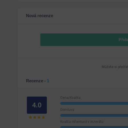
Nová recenze
Přid
Můžete si přečís
Recenze -
1
Cena/Kvalita
4.0
Domluva
Kvalita informací v inzerátu