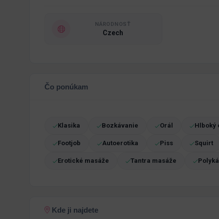
NÁRODNOSŤ
Czech
Čo ponúkam
Klasika
Bozkávanie
Orál
Hlboký 
Footjob
Autoerotika
Piss
Squirt
Erotické masáže
Tantra masáže
Polyk
Kde ji najdete