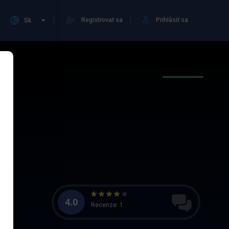
Registrovať sa
Prihlásiť sa
Sk
4.0
Recenze: 1