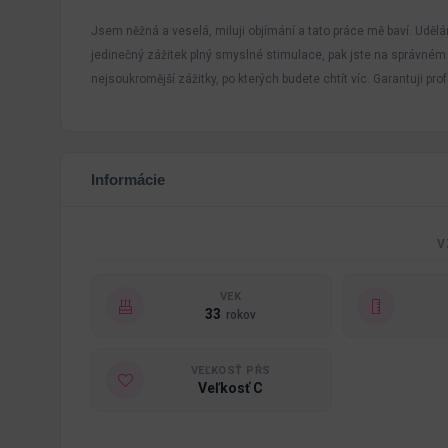
Jsem něžná a veselá, miluji objímání a tato práce mě baví. Udělá
jedinečný zážitek plný smyslné stimulace, pak jste na správném 
nejsoukromější zážitky, po kterých budete chtít víc. Garantuji pr
Informácie
V
VEK
33
rokov
VEĽKOSŤ PŔS
Veľkosť C