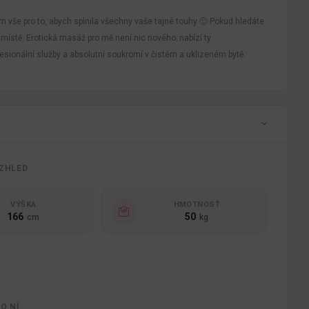
m vše pro to, abych splnila všechny vaše tajné touhy 🙂 Pokud hledáte
místě. Erotická masáž pro mě není nic nového; nabízí ty
ofesionální služby a absolutní soukromí v čistém a uklizeném bytě.
ZHLED
VÝŠKA
HMOTNOSŤ
166
50
cm
kg
O NÍ