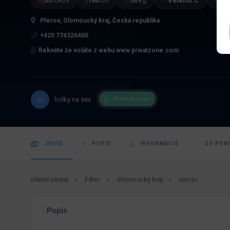
33
rokov
166
cm
50
kg
Veľkosť C
Cz
Přerov, Olomoucký kraj, Česká republika
+420 774326400
Řekněte že voláte z webu www.privatzone.com
holky na sex
Dnes pracuje
ÚVOD
POPIS
INFORMÁCIE
ČO PON
Hlavní strana
Filter
Olomoucký kraj
xiaoyu
Popis