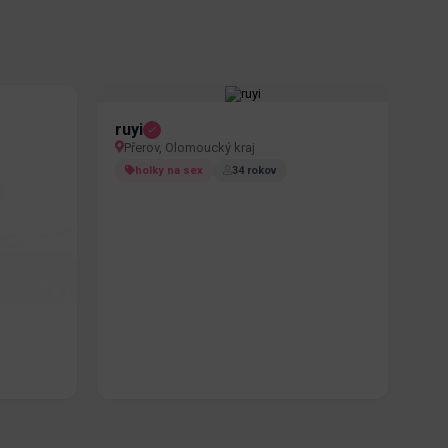
ruyi
Přerov, Olomoucký kraj
holky na sex
34 rokov