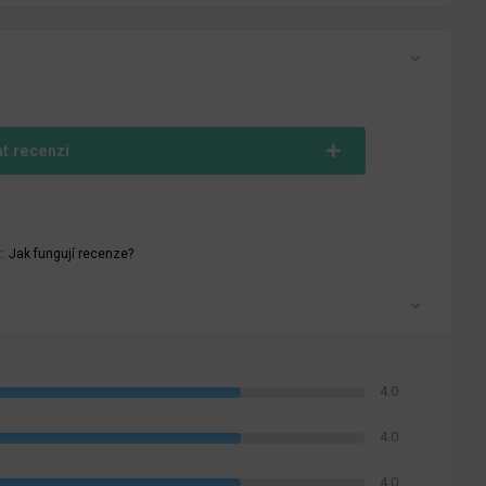
at recenzi
t:
Jak fungují recenze?
4.0
4.0
4.0