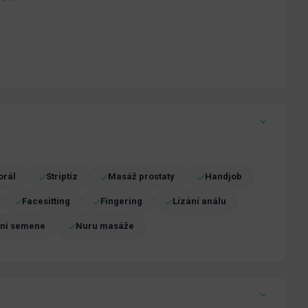
orál
Striptíz
Masáž prostaty
Handjob
Facesitting
Fingering
Lízání análu
ání semene
Nuru masáže