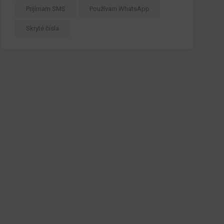
Prijímam SMS
Používam WhatsApp
Skryté čísla