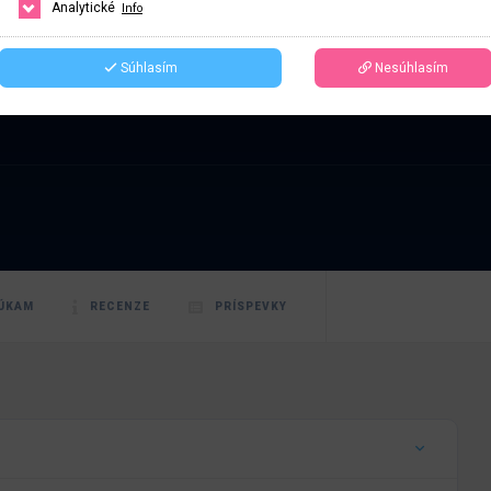
ech
Analytické
Info
Súhlasím
Nesúhlasím
ÚKAM
RECENZE
PRÍSPEVKY