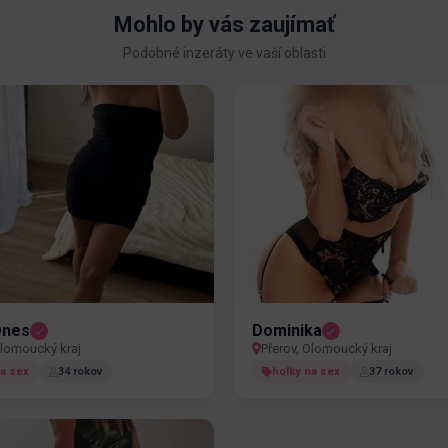
Mohlo by vás zaujímať
Podobné inzeráty ve vaší oblasti
Dnes
Dominika
Olomoucký kraj
Přerov, Olomoucký kraj
na sex
34 rokov
holky na sex
37 rokov