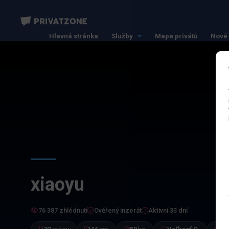
Hlavná stránka
Služby
Mapa privátů
Nové 
xiaoyu
76 387 zhlédnutí
Ověřený inzerát
Aktivní 33 dní