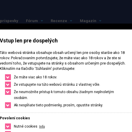
príspevky
Fórum
Recenze
Magazín
Vstup len pre dospelých
Táto webová stránka obsahuje obsah určený len pre osoby staršie ako 18
rokov. Pokračovaním potvrdzujete, že máte viac ako 18 rokov a že ste si
vedomí toho, že vstupujete na stránky s obsahom určeným pre dospelých.
Kliknutím na tlačidlo 'Súhlasím' potvrdzujete:
Že máte viac ako 18 rokov.
Že vstupujete na túto webovú stránku z vlastnej vôle.
Že neumožníte prístup k tomuto obsahu žiadnym neplnoletým
osobám.
Ak nespĺňate tieto podmienky, prosím, opustite stránky.
Povolení cookies
Nutné cookies
Info