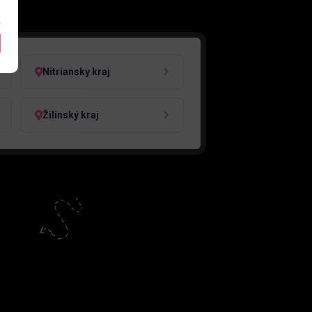
Nitriansky kraj
Žilinský kraj