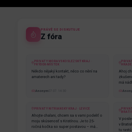
PRÁVĚ SE DISKUTUJE
Z fóra
PRIVATY MORAVSKOSLEZSKÝ KRAJ ·
PRIVA
FRÝDEK-MÍSTEK
HRADE
Někdo nějaký kontakt, něco co nění na
Ahoj chl
amaterech ani tady?
zkušenos
má nádh
Anonym
07.07. 14:30
Anon
PRIVATY NITRIANSKY KRAJ · LEVICE
PRIVAT
BRATI
Ahojte chalani, chcem sa s vami podeliť o
V posle
moju skúsenosť s Kristínou. Je to 25-
v Brati
ročná kočka so super postavou – má
tu rast