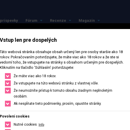
príspevky
Fórum
Recenze
Magazín
Vstup len pre dospelých
Táto webová stránka obsahuje obsah určený len pre osoby staršie ako 18
rokov. Pokračovaním potvrdzujete, že máte viac ako 18 rokov a že ste si
vedomí toho, že vstupujete na stránky s obsahom určeným pre dospelých.
Kliknutím na tlačidlo 'Súhlasím' potvrdzujete:
ajlepšie vo svojom 
Že máte viac ako 18 rokov.
Že vstupujete na túto webovú stránku z vlastnej vôle.
Že neumožníte prístup k tomuto obsahu žiadnym neplnoletým
okolí
osobám.
Ak nespĺňate tieto podmienky, prosím, opustite stránky.
Nájdi si presne to, čo potrebuješ, stačí upraviť filter na hľadanie.
Povolení cookies
Nutné cookies
Info