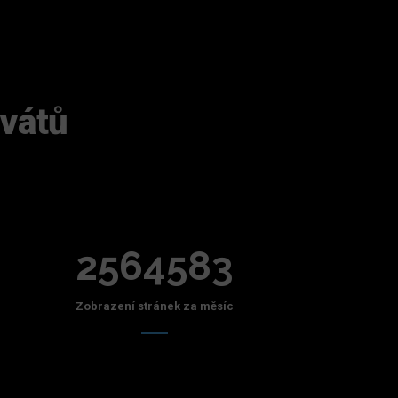
ivátů
2564583
Zobrazení stránek za měsíc