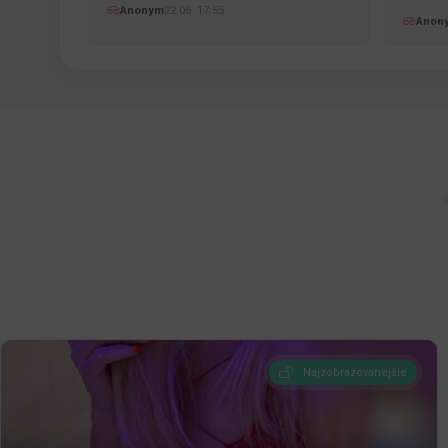
pekné…
Anonym
22.06. 17:55
Anon
Najzobrazovanejšie