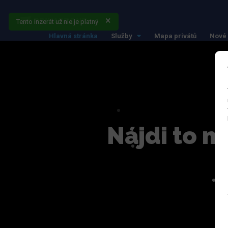
Tento inzerát už nie je platný
Hlavná stránka
Služby
Mapa privátů
Nové 
Nájdi to n