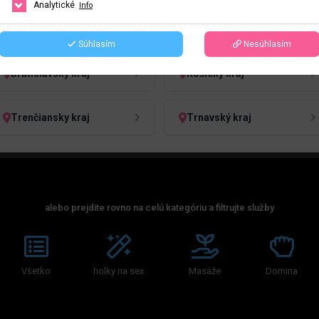
Analytické
Info
HĽADAŤ
ČESKO
SLOVENSKO
Súhlasím
Nesúhlasím
Bratislavský kraj
Košický kraj
Trenčiansky kraj
Trnavský kraj
alebo prejdite rovno na celú kategóriu a filtrujte služby
Všetko
holky na sex
Masáže
Domina