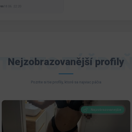
ym
18.06. 22:20
TENTO TÝŽDE
Nejzobrazovanější profily
Pozrite si tie profily, ktoré sa najviac páčia
Najzobrazovanejšie