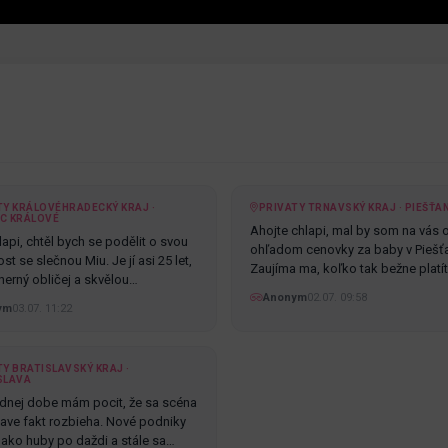
TY KRÁLOVÉHRADECKÝ KRAJ ·
PRIVATY TRNAVSKÝ KRAJ · PIEŠŤA
C KRÁLOVÉ
Ahojte chlapi, mal by som na vás 
api, chtěl bych se podělit o svou
ohľadom cenovky za baby v Piešť
t se slečnou Miu. Je jí asi 25 let,
Zaujíma ma, koľko tak bežne platí
erný obličej a skvělou…
Anonym
02.07. 09:58
ym
03.07. 11:22
Y BRATISLAVSKÝ KRAJ ·
SLAVA
dnej dobe mám pocit, že sa scéna
slave fakt rozbieha. Nové podniky
ú ako huby po daždi a stále sa…