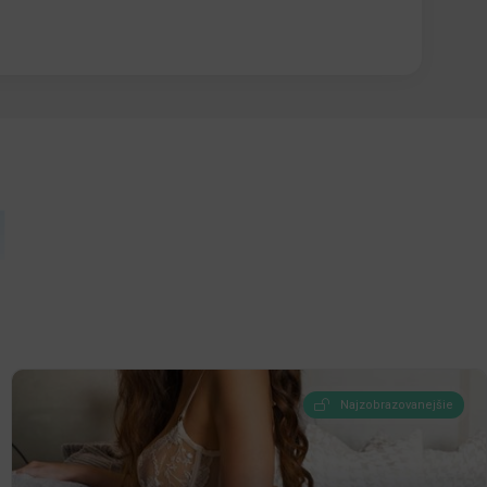
Ň
Najzobrazovanejšie