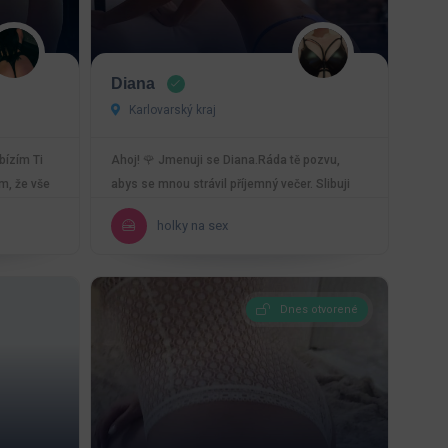
Diana
Karlovarský kraj
bízím Ti
Ahoj! 🌹 Jmenuji se Diana.Ráda tě pozvu,
m, že vše
abys se mnou strávil příjemný večer. Slibuji
pohodovou…
holky na sex
Dnes otvorené