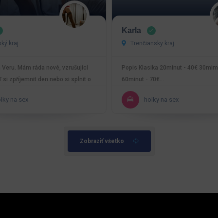
Karla
ký kraj
Trenčiansky kraj
 Veru. Mám ráda nové, vzrušující
Popis Klasika 20minut - 40€ 30mim
ď si zpříjemnit den nebo si splnit o
60minut - 70€…
lky na sex
holky na sex
Zobraziť všetko