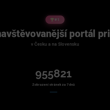
#1
avštěvovanější portál pr
v Česku a na Slovensku
955821
Zobrazení stránek za 7 dnů