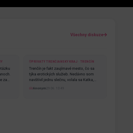
Všechny diskuze
NY
PRIVATY TRENČIANSKY KRAJ · TRENČÍN
otázku
Trenčín je fakt zaujímavé mesto, čo sa
anoch.
týka erotických služieb. Nedávno som
te za…
navštívil jednu slečnu, volala sa Katka,…
Anonym
29.06. 13:49