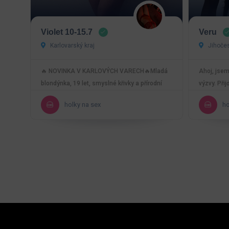
Violet 10-15.7
Veru
Karlovarský kraj
Jihočes
🔥 NOVINKA V KARLOVÝCH VARECH🔥Mladá
Ahoj, jsem
blondýnka, 19 let, smyslné křivky a přírodní
výzvy. Přij
trojky tě zvou na…
čem…
holky na sex
ho