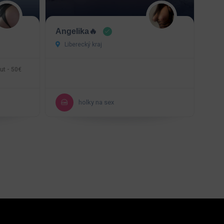
Angelika🔥
Liberecký kraj
ut - 50€
holky na sex