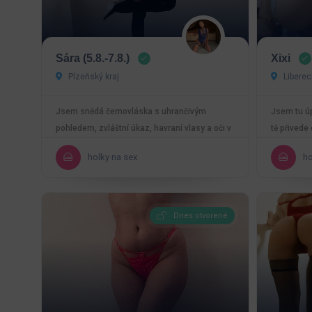
Sára (5.8.-7.8.)
Xixi
Plzeňský kraj
Liberec
Jsem snědá černovláska s uhrančivým
Jsem tu ú
pohledem, zvláštní úkaz, havraní vlasy a oči v
tě přivede
barvách alpských…
vědět více.
holky na sex
ho
Dnes otvorené