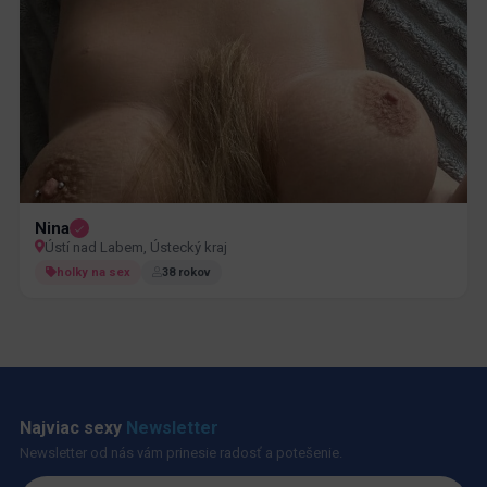
Nina
Ústí nad Labem, Ústecký kraj
holky na sex
38 rokov
Najviac sexy
Newsletter
Newsletter od nás vám prinesie radosť a potešenie.