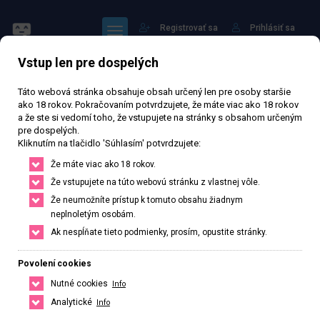
Registrovať sa
Prihlásiť sa
Vstup len pre dospelých
Táto webová stránka obsahuje obsah určený len pre osoby staršie
ako 18 rokov. Pokračovaním potvrdzujete, že máte viac ako 18 rokov
a že ste si vedomí toho, že vstupujete na stránky s obsahom určeným
pre dospelých.
Anora
Kliknutím na tlačidlo 'Súhlasím' potvrdzujete:
Že máte viac ako 18 rokov.
76 751 zhlédnutí
Ověřený inzerát
Aktivní 29 dní
Že vstupujete na túto webovú stránku z vlastnej vôle.
Že neumožníte prístup k tomuto obsahu žiadnym
25
rokov
169
cm
59
kg
Veľkosť C
Czech
neplnoletým osobám.
Ak nespĺňate tieto podmienky, prosím, opustite stránky.
Ústí nad Labem, Ústecký kraj, Česká republika
+420 608282515
Povolení cookies
Nutné cookies
Info
Řekněte že voláte z webu www.privatzone.com
Analytické
Info