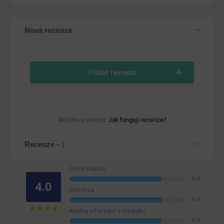
Nová recenze
Přidat recenzi
Můžete si přečíst:
Jak fungují recenze?
Recenze -
1
Cena/Kvalita
4.0
4.0
Domluva
4.0
Kvalita informací v inzerátu
4.0