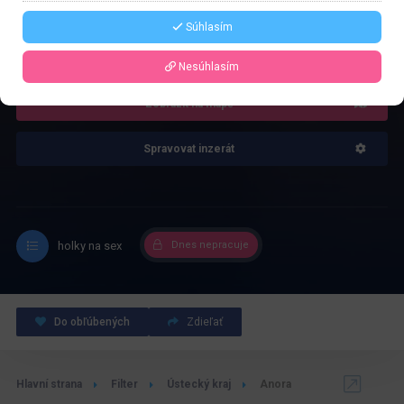
Súhlasím
4.0
Recenze: 1
Nesúhlasím
Zobrazit na mapě
Spravovat inzerát
holky na sex
Dnes nepracuje
Do obľúbených
Zdieľať
Hlavní strana
Filter
Ústecký kraj
Anora