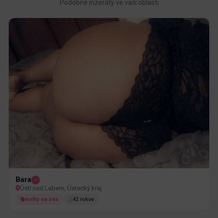
Podobné inzeráty ve vaší oblasti
Bara
Ústí nad Labem, Ústecký kraj
holky na sex
42 rokov