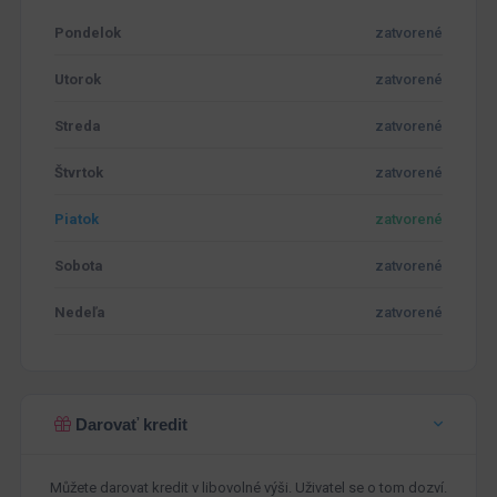
Pondelok
zatvorené
Utorok
zatvorené
Streda
zatvorené
Štvrtok
zatvorené
Piatok
zatvorené
Sobota
zatvorené
Nedeľa
zatvorené
Darovať kredit
Můžete darovat kredit v libovolné výši. Uživatel se o tom dozví.