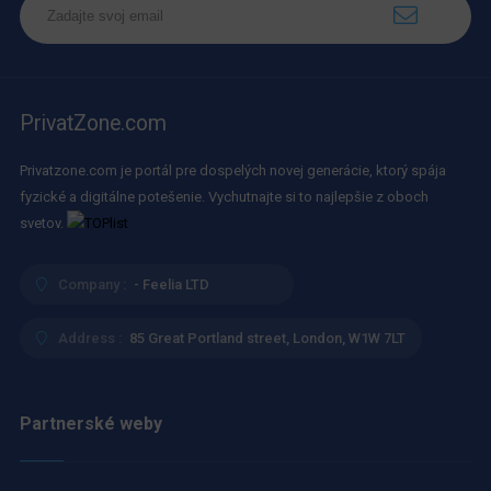
PrivatZone.com
Privatzone.com je portál pre dospelých novej generácie, ktorý spája
fyzické a digitálne potešenie. Vychutnajte si to najlepšie z oboch
svetov.
Company :
- Feelia LTD
Address :
85 Great Portland street, London, W1W 7LT
Partnerské weby