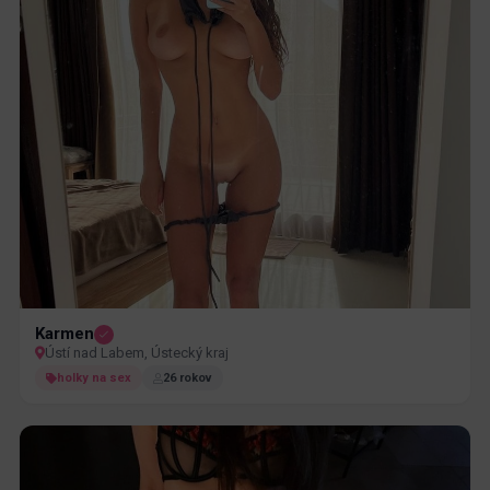
Karmen
Ústí nad Labem, Ústecký kraj
holky na sex
26 rokov