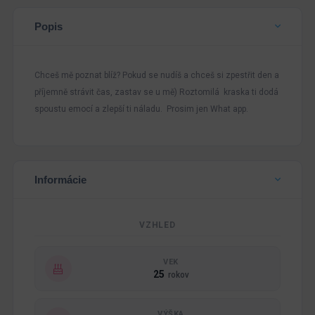
Popis
Chceš mě poznat blíž? Pokud se nudíš a chceš si zpestřit den a
příjemně strávit čas, zastav se u mě) Roztomilá kraska ti dodá
spoustu emocí a zlepší ti náladu. Prosim jen What app.
Informácie
VZHLED
VEK
25
rokov
VÝŠKA