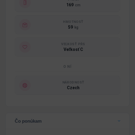
169
cm
HMOTNOSŤ
59
kg
VEĽKOSŤ PŔS
Veľkosť C
O NÍ
NÁRODNOSŤ
Czech
Čo ponúkam