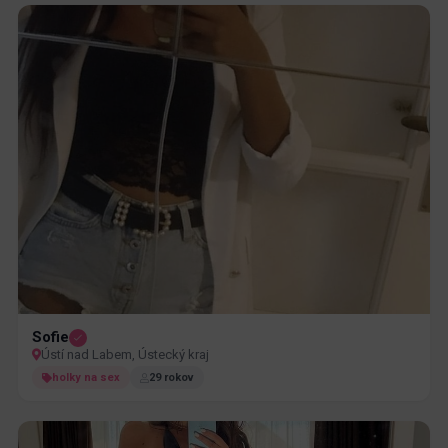
Sofie
Ústí nad Labem, Ústecký kraj
holky na sex
29 rokov