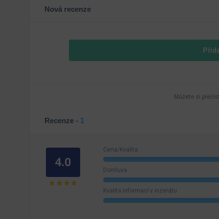
Nová recenze
Přid
Můžete si přečís
Recenze -
1
Cena/Kvalita
4.0
Domluva
Kvalita informací v inzerátu