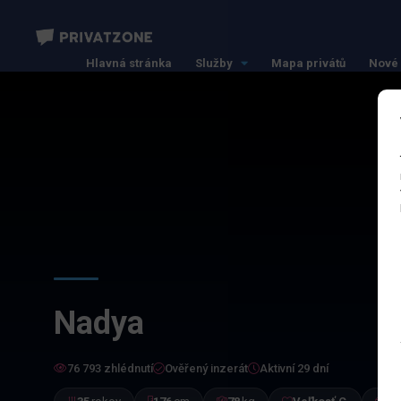
Hlavná stránka
Služby
Mapa privátů
Nové 
Nadya
76 793 zhlédnutí
Ověřený inzerát
Aktivní 29 dní