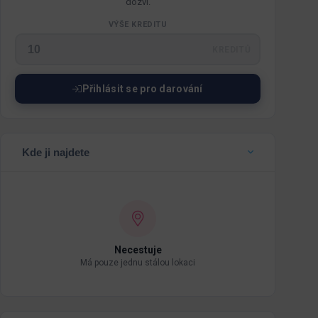
dozví.
VÝŠE KREDITU
KREDITŮ
Přihlásit se pro darování
Kde ji najdete
Necestuje
Má pouze jednu stálou lokaci