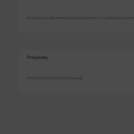
Pro tento inzerát neexistuje textová recenze, napište první a pomo
Príspevky
Používateľ nemá žiadne príspevky