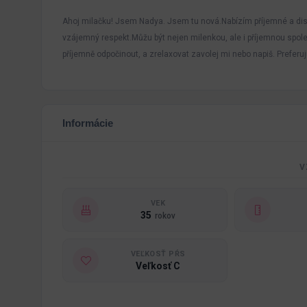
Ahoj milačku! Jsem Nadya. Jsem tu nová.Nabízím příjemné a diskr
vzájemný respekt.Můžu být nejen milenkou, ale i příjemnou spole
příjemně odpočinout, a zrelaxovat zavolej mi nebo napiš. Prefe
Informácie
V
VEK
35
rokov
VEĽKOSŤ PŔS
Veľkosť C