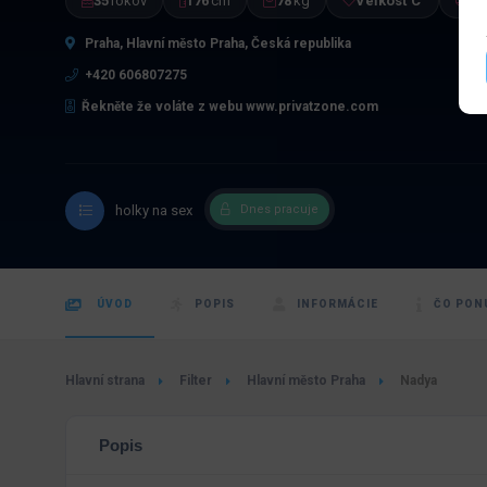
35
rokov
176
cm
78
kg
Veľkosť C
Cz
Praha, Hlavní město Praha, Česká republika
+420 606807275
Řekněte že voláte z webu www.privatzone.com
holky na sex
Dnes pracuje
ÚVOD
POPIS
INFORMÁCIE
ČO PON
Hlavní strana
Filter
Hlavní město Praha
Nadya
Popis