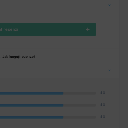
at recenzi
t:
Jak fungují recenze?
4.0
4.0
4.0