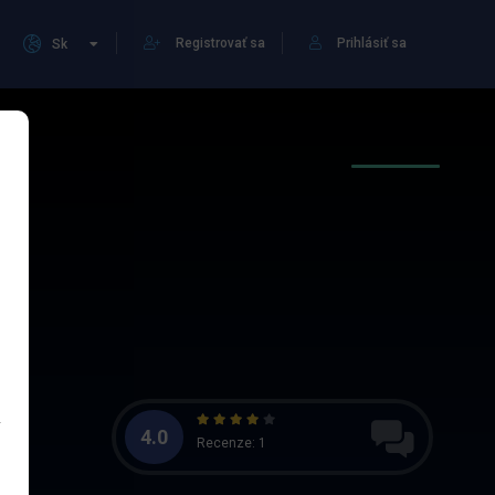
Registrovať sa
Prihlásiť sa
Sk
4.0
Recenze: 1