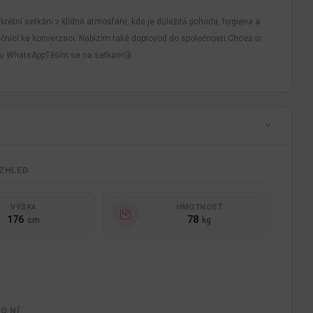
étní setkání v klidné atmosféře, kde je důležitá pohoda, hygiena a
čnicí ke konverzaci. Nabízím také doprovod do společnosti.Chceš si
ruju WhatsAppTěším se na setkani😘
ZHLED
VÝŠKA
HMOTNOSŤ
176
78
cm
kg
O NÍ