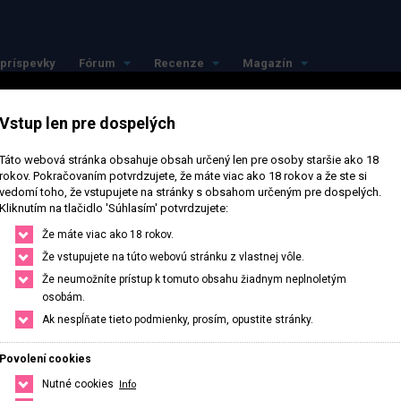
príspevky
Fórum
Recenze
Magazín
Vstup len pre dospelých
Táto webová stránka obsahuje obsah určený len pre osoby staršie ako 18
rokov. Pokračovaním potvrdzujete, že máte viac ako 18 rokov a že ste si
vedomí toho, že vstupujete na stránky s obsahom určeným pre dospelých.
Kliknutím na tlačidlo 'Súhlasím' potvrdzujete:
Že máte viac ako 18 rokov.
Že vstupujete na túto webovú stránku z vlastnej vôle.
Že neumožníte prístup k tomuto obsahu žiadnym neplnoletým
osobám.
Ak nespĺňate tieto podmienky, prosím, opustite stránky.
Povolení cookies
Nutné cookies
Info