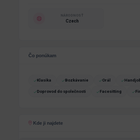
NÁRODNOSŤ
Czech
Čo ponúkam
Klasika
Bozkávanie
Orál
Handjo
Doprovod do společnosti
Facesitting
Fi
Kde ji najdete