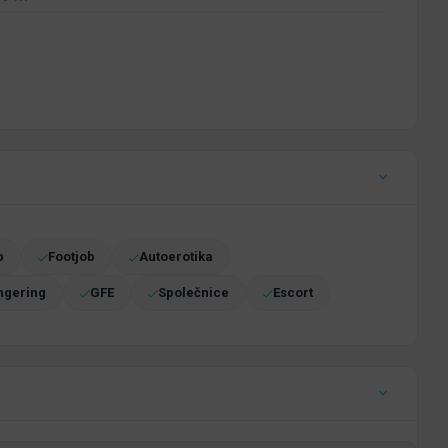
b
Footjob
Autoerotika
ngering
GFE
Společnice
Escort