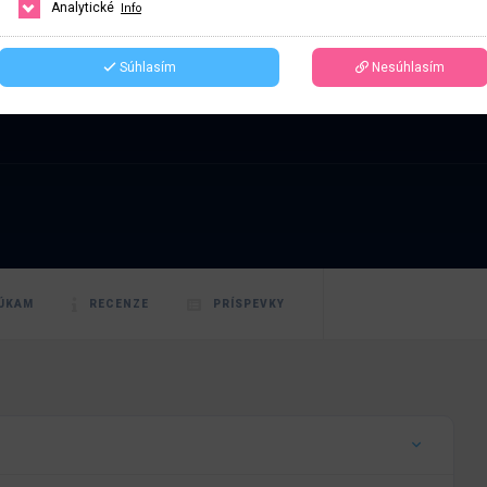
ech
Analytické
Info
Súhlasím
Nesúhlasím
ÚKAM
RECENZE
PRÍSPEVKY