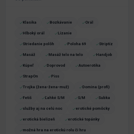
Klasika
Bozkávanie
Orál
Hlboký orál
Lízanie
Striedanie polôh
Poloha 69
Striptíz
Masáž
Masáž telo na telo
Handjob
Kúpeľ
Doprovod
Autoerotika
StrapOn
Piss
Trojka (žena-žena-muž)
Domina (profi)
Fetiš
Ľahké S/M
S/M
Subka
služby aj na celú noc
erotické pomôcky
erotická bielizeň
erotické topánky
možná hra na erotickú rolu či hru