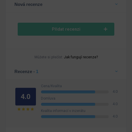
Nová recenze
Přidat recenzi
Můžete si přečíst:
Jak fungují recenze?
Recenze -
1
Cena/Kvalita
4.0
4.0
Domluva
4.0
Kvalita informací v inzerátu
4.0