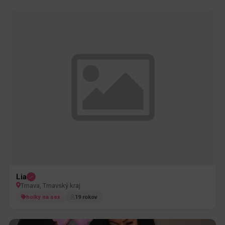
Lia
Trnava, Trnavský kraj
holky na sex
19 rokov