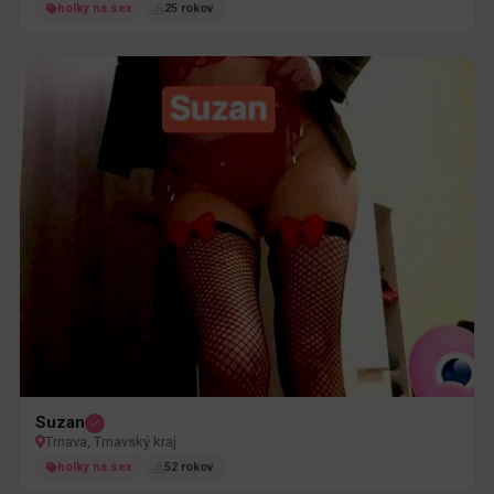
holky na sex
25 rokov
Suzan
Trnava, Trnavský kraj
holky na sex
52 rokov