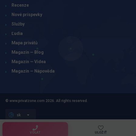
Recenze
Nové príspevky
Služby
Ľudia
Mapa privátů
Magazín — Blog
Magazín — Videa
Magazín — Nápověda
© www.privatzone.com 2026. All rights reserved.
sk
Obchodní podmínky pro inzerenty, tvůrce a uživatele webu
Zásady zpracování osobních údajů
VOLAT
ULOŽIŤ