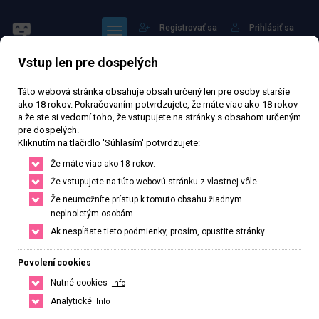
Registrovať sa
Prihlásiť sa
Vstup len pre dospelých
Táto webová stránka obsahuje obsah určený len pre osoby staršie
ako 18 rokov. Pokračovaním potvrdzujete, že máte viac ako 18 rokov
a že ste si vedomí toho, že vstupujete na stránky s obsahom určeným
pre dospelých.
Rebeka
Kliknutím na tlačidlo 'Súhlasím' potvrdzujete:
Že máte viac ako 18 rokov.
Že vstupujete na túto webovú stránku z vlastnej vôle.
Právě otevřeno
· Zavírá v 19
Že neumožníte prístup k tomuto obsahu žiadnym
neplnoletým osobám.
8 214 zhlédnutí
Ověřený inzerát
Aktivní 210 dní
Ak nespĺňate tieto podmienky, prosím, opustite stránky.
26
rokov
Veľkosť C
Slovenská
Povolení cookies
Trnava, Trnavský kraj, Slovenská republika
Nutné cookies
Info
+421 944115238
Analytické
Info