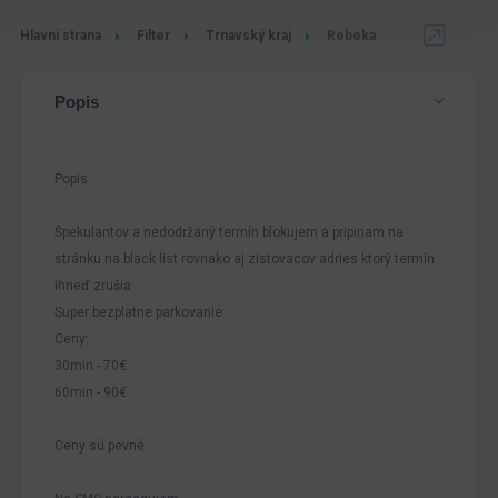
Hlavní strana
Filter
Trnavský kraj
Rebeka
Popis
Popis
Špekulantov a nedodržaný termín blokujem a pripinam na
stránku na black list rovnako aj zistovacov adries ktorý termín
ihneď zrušia
Super bezplatne parkovanie
Ceny:
30min - 70€
60min - 90€
Ceny sú pevné