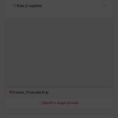
Kde ji najdete
Trnava, Trnavský kraj
Otevřít v mapě privátů