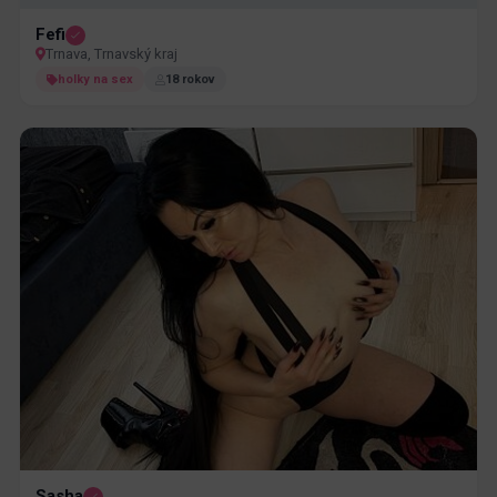
Fefi
Trnava, Trnavský kraj
holky na sex
18 rokov
Sasha