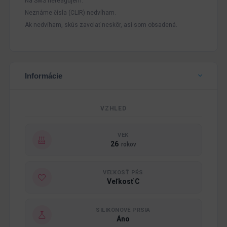
Na SMS nereagujem.
Neznáme čísla (CLIR) nedvíham.
Ak nedvíham, skús zavolať neskôr, asi som obsadená.
Informácie
VZHLED
VEK
26
rokov
VEĽKOSŤ PŔS
Veľkosť C
SILIKÓNOVÉ PRSIA
Áno