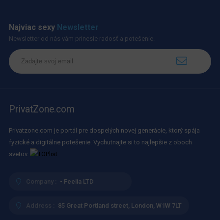
Najviac sexy
Newsletter
Newsletter od nás vám prinesie radosť a potešenie.
PrivatZone.com
Privatzone.com je portál pre dospelých novej generácie, ktorý spája
fyzické a digitálne potešenie. Vychutnajte si to najlepšie z oboch
svetov.
Company :
- Feelia LTD
Address :
85 Great Portland street, London, W1W 7LT