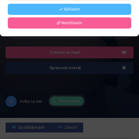
Řekněte že voláte z webu www.privatzone.com
Súhlasím
Nesúhlasím
4.0
Recenze: 1
Zobrazit na mapě
Spravovat inzerát
holky na sex
Dnes pracuje
Do obľúbených
Zdieľať