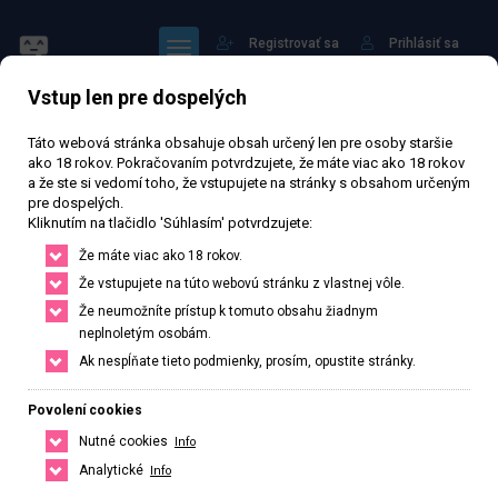
Registrovať sa
Prihlásiť sa
Vstup len pre dospelých
Táto webová stránka obsahuje obsah určený len pre osoby staršie
ako 18 rokov. Pokračovaním potvrdzujete, že máte viac ako 18 rokov
a že ste si vedomí toho, že vstupujete na stránky s obsahom určeným
pre dospelých.
Zlata
Kliknutím na tlačidlo 'Súhlasím' potvrdzujete:
Že máte viac ako 18 rokov.
14 108 zhlédnutí
Ověřený inzerát
Aktivní 214 dní
Že vstupujete na túto webovú stránku z vlastnej vôle.
Že neumožníte prístup k tomuto obsahu žiadnym
25
rokov
170
cm
52
kg
Veľkosť C
Czech
neplnoletým osobám.
Ak nespĺňate tieto podmienky, prosím, opustite stránky.
Praha, Hlavní město Praha, Česká republika
+420 775526726
Povolení cookies
Nutné cookies
Info
Řekněte že voláte z webu www.privatzone.com
zlata2024e@gmail.com
Analytické
Info