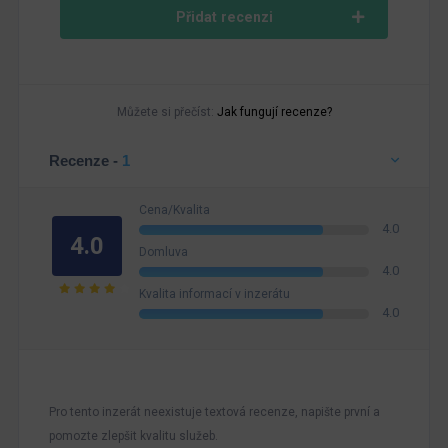
Přidat recenzi
Můžete si přečíst:
Jak fungují recenze?
Recenze -
1
Cena/Kvalita
4.0
4.0
Domluva
4.0
Kvalita informací v inzerátu
4.0
Pro tento inzerát neexistuje textová recenze, napište první a
pomozte zlepšit kvalitu služeb.