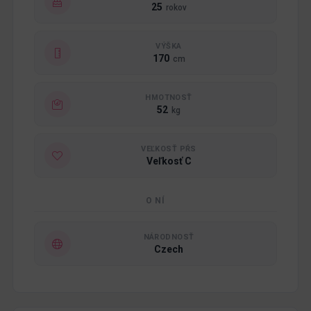
25
rokov
VÝŠKA
170
cm
HMOTNOSŤ
52
kg
VEĽKOSŤ PŔS
Veľkosť C
O NÍ
NÁRODNOSŤ
Czech