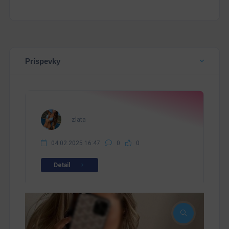
Príspevky
zlata
04.02.2025 16:47
0
0
Detail