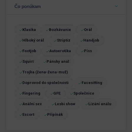
Čo ponúkam
Klasika
Bozkávanie
Orál
Hlboký orál
Striptíz
Handjob
Footjob
Autoerotika
Piss
Squirt
Pánsky anál
Trojka (žena-žena-muž)
Doprovod do společnosti
Facesitting
Fingering
GFE
Společnice
Anální sex
Lesbi show
Lízání análu
Escort
Připínák