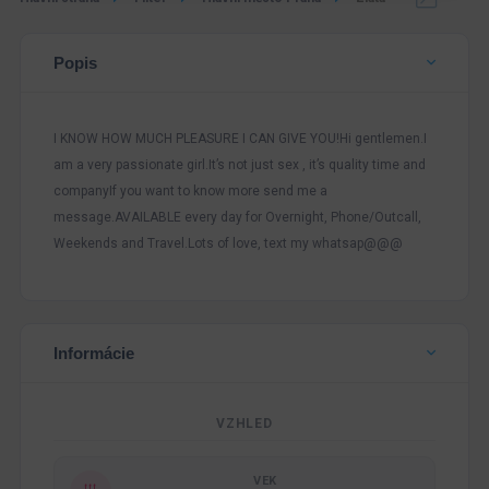
Popis
I KNOW HOW MUCH PLEASURE I CAN GIVE YOU!Hi gentlemen.I
am a very passionate girl.It’s not just sex , it’s quality time and
companyIf you want to know more send me a
message.AVAILABLE every day for Overnight, Phone/Outcall,
Weekends and Travel.Lots of love, text my whatsap@@@
Informácie
VZHLED
VEK