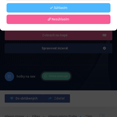
Súhlasím
4.0
Recenze: 1
Nesúhlasím
Zobrazit na mapě
Spravovat inzerát
holky na sex
Dnes pracuje
Do obľúbených
Zdieľať
Hlavní strana
Filter
Hlavní město Praha
Zlata