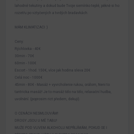
lahodné tekutiny a dokud bude Tvoje semínko teplé, pěkně si ho
rozetřu po vztyčených a tvrdých bradavkách.
MÁM KLIMATIZACI :)
Ceny:
Rýchlovka - 40€
30min - 70€
60min - 100€
Escort - 1hod. 150€, více jak hodina sleva 20€
Celá noc - 1000€
45min - 80€ - Masáž + vyvrcholenie rukou, orálom, Neni to
tantricka masáž! Je to masáž tělo na tělo, relaxační hudba,
uvolnění. (poprosim rict předem, dekuji).
O CENÁCH NESMLOUVÁM!
DROGY JSOU U MĚ TABU!
MUŽE POD VLIVEM ALKOHOLU NEPŘIJÍMÁM, POKUD SE I