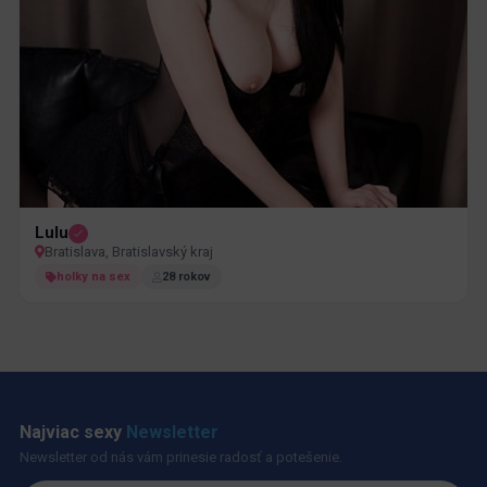
Lulu
Bratislava, Bratislavský kraj
holky na sex
28 rokov
Najviac sexy
Newsletter
Newsletter od nás vám prinesie radosť a potešenie.