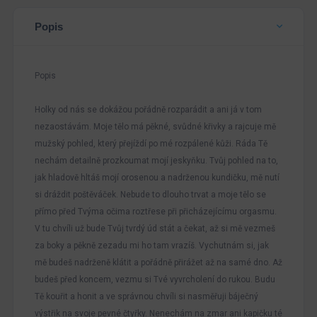
Popis
Popis
Holky od nás se dokážou pořádně rozparádit a ani já v tom
nezaostávám. Moje tělo má pěkné, svůdné křivky a rajcuje mě
mužský pohled, který přejíždí po mé rozpálené kůži. Ráda Tě
nechám detailně prozkoumat mojí jeskyňku. Tvůj pohled na to,
jak hladově hltáš mojí orosenou a nadrženou kundičku, mě nutí
si dráždit poštěváček. Nebude to dlouho trvat a moje tělo se
přímo před Tvýma očima roztřese při přicházejícímu orgasmu.
V tu chvíli už bude Tvůj tvrdý úd stát a čekat, až si mě vezmeš
za boky a pěkně zezadu mi ho tam vrazíš. Vychutnám si, jak
mě budeš nadrženě klátit a pořádně přirážet až na samé dno. Až
budeš před koncem, vezmu si Tvé vyvrcholení do rukou. Budu
Tě kouřit a honit a ve správnou chvíli si nasměřuji báječný
výstřik na svoje pevné čtyřky. Nenechám na zmar ani kapičku té