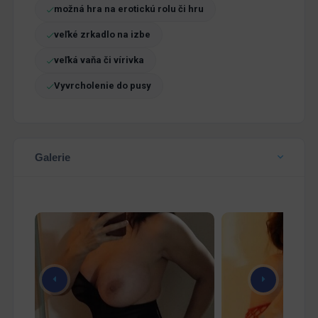
možná hra na erotickú rolu či hru
veľké zrkadlo na izbe
veľká vaňa či vírivka
Vyvrcholenie do pusy
Galerie