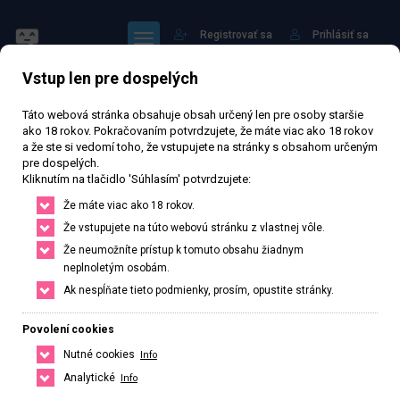
Registrovať sa
Prihlásiť sa
Vstup len pre dospelých
Táto webová stránka obsahuje obsah určený len pre osoby staršie
ako 18 rokov. Pokračovaním potvrdzujete, že máte viac ako 18 rokov
a že ste si vedomí toho, že vstupujete na stránky s obsahom určeným
pre dospelých.
Nella
Kliknutím na tlačidlo 'Súhlasím' potvrdzujete:
Že máte viac ako 18 rokov.
57 522 zhlédnutí
Ověřený inzerát
Aktivní 210 dní
Že vstupujete na túto webovú stránku z vlastnej vôle.
Že neumožníte prístup k tomuto obsahu žiadnym
38
rokov
Veľkosť D
Slovenská
neplnoletým osobám.
Ak nespĺňate tieto podmienky, prosím, opustite stránky.
Tomášikova, 30, Bratislava, Bratislavský kraj, Slovenská republika
+421 949378255
Povolení cookies
Nutné cookies
Info
Řekněte že voláte z webu www.privatzone.com
Analytické
Info