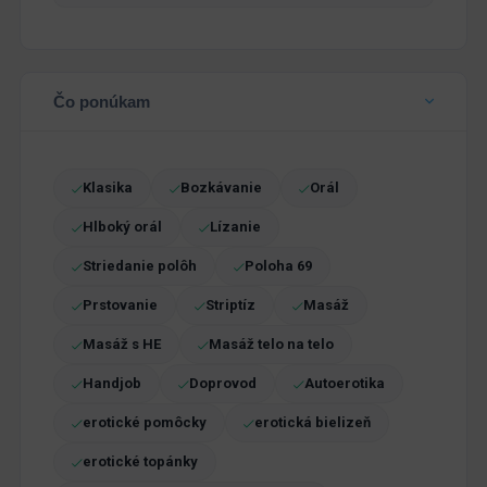
Čo ponúkam
Klasika
Bozkávanie
Orál
Hlboký orál
Lízanie
Striedanie polôh
Poloha 69
Prstovanie
Striptíz
Masáž
Masáž s HE
Masáž telo na telo
Handjob
Doprovod
Autoerotika
erotické pomôcky
erotická bielizeň
erotické topánky