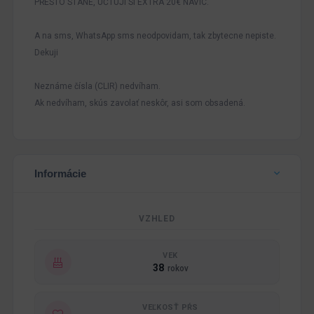
PŘESTO STANE, UČTUJI SI EXTRA 20€ NAVIC.
A na sms, WhatsApp sms neodpovidam, tak zbytecne nepiste.
Dekuji
Neznáme čísla (CLIR) nedvíham.
Ak nedvíham, skús zavolať neskôr, asi som obsadená.
Informácie
VZHLED
VEK
38
rokov
VEĽKOSŤ PŔS