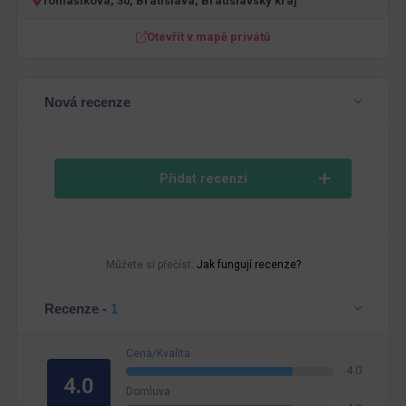
Tomášikova, 30, Bratislava, Bratislavský kraj
Otevřít v mapě privátů
Nová recenze
Přidat recenzi
Můžete si přečíst:
Jak fungují recenze?
Recenze -
1
Cena/Kvalita
4.0
4.0
Domluva