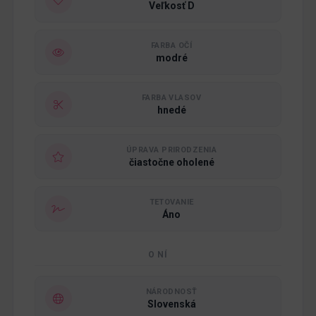
Veľkosť D
FARBA OČÍ
modré
FARBA VLASOV
hnedé
ÚPRAVA PRIRODZENIA
čiastočne oholené
TETOVANIE
Áno
O NÍ
NÁRODNOSŤ
Slovenská