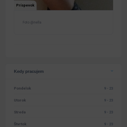
Príspevok
Foto @nella
Kedy pracujem
Pondelok
9 - 23
Utorok
9 - 23
Streda
9 - 23
Štvrtok
9 - 23