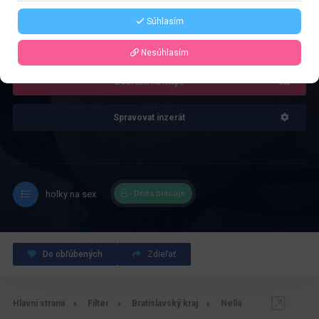
Súhlasím
4.0
Recenze: 1
Nesúhlasím
Zobrazit na mapě
Spravovat inzerát
holky na sex
Dnes pracuje
Do obľúbených
Zdieľať
Hlavní strana
Filter
Bratislavský kraj
Nella