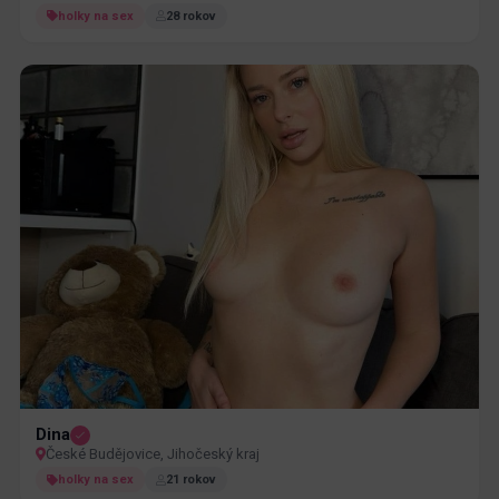
holky na sex
28 rokov
Dina
České Budějovice, Jihočeský kraj
holky na sex
21 rokov