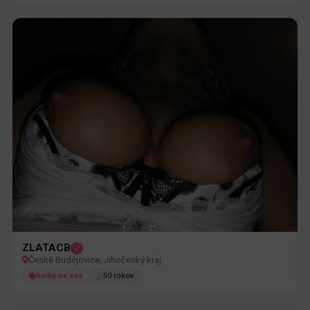
ZLATACB
České Budějovice, Jihočeský kraj
holky na sex
50 rokov