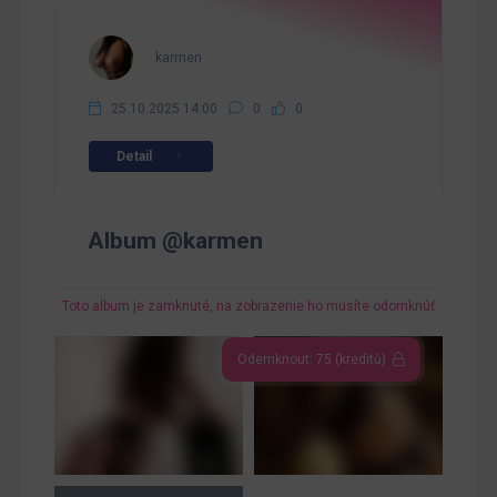
karmen
25.10.2025 14:00
0
0
Detail
Album @karmen
Toto album je zamknuté, na zobrazenie ho musíte odomknúť
Odemknout: 75 (kreditů)