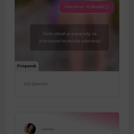
Odemknout: 20 (kreditů)
Tento obsah je zamknutý, na
zobrazenie ho musíte odomknúť
Príspevok
Foto @karmen
karmen