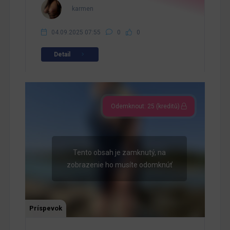
karmen
04.09.2025 07:55
0
0
Detail
Odemknout: 25 (kreditů)
Tento obsah je zamknutý, na
zobrazenie ho musíte odomknúť
Príspevok