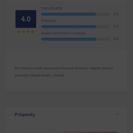
Cena/Kvalita
4.0
4.0
Domluva
4.0
Kvalita informací v inzerátu
4.0
Pro tento inzerát neexistuje textová recenze, napište první a
pomozte zlepšit kvalitu služeb.
Príspevky