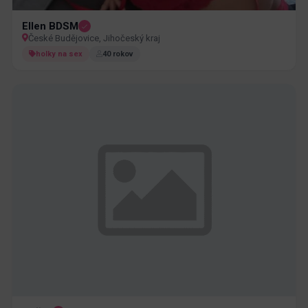
Ellen BDSM
České Budějovice, Jihočeský kraj
holky na sex
40 rokov