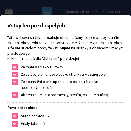
Registrovať sa
Prihlásiť sa
Vstup len pre dospelých
Táto webová stránka obsahuje obsah určený len pre osoby staršie
ako 18 rokov. Pokračovaním potvrdzujete, že máte viac ako 18 rokov
a že ste si vedomí toho, že vstupujete na stránky s obsahom určeným
pre dospelých.
Nela
Kliknutím na tlačidlo 'Súhlasím' potvrdzujete:
Že máte viac ako 18 rokov.
59 454 zhlédnutí
Ověřený inzerát
Aktivní 210 dní
Že vstupujete na túto webovú stránku z vlastnej vôle.
Že neumožníte prístup k tomuto obsahu žiadnym
35
rokov
165
cm
69
kg
Veľkosť C
Czech
neplnoletým osobám.
Ak nespĺňate tieto podmienky, prosím, opustite stránky.
České Budějovice, Jihočeský kraj, Česká republika
+420 778497098
Povolení cookies
Nutné cookies
Info
Řekněte že voláte z webu www.privatzone.com
Analytické
Info