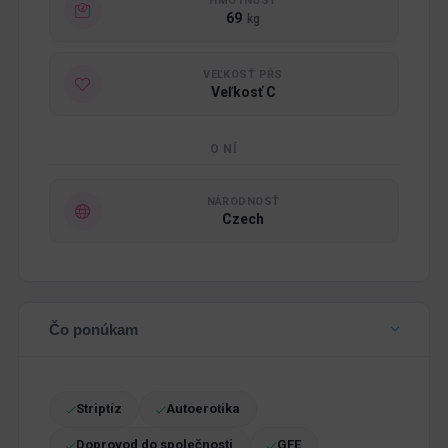
HMOTNOSŤ
69
kg
VEĽKOSŤ PŔS
Veľkosť C
O NÍ
NÁRODNOSŤ
Czech
Čo ponúkam
Striptíz
Autoerotika
Doprovod do společnosti
GFE