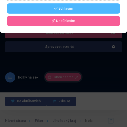
Súhlasím
4.0
Recenze: 1
Nesúhlasím
Zobrazit na mapě
Spravovat inzerát
holky na sex
Dnes nepracuje
Do obľúbených
Zdieľať
Hlavní strana
Filter
Jihočeský kraj
Nela