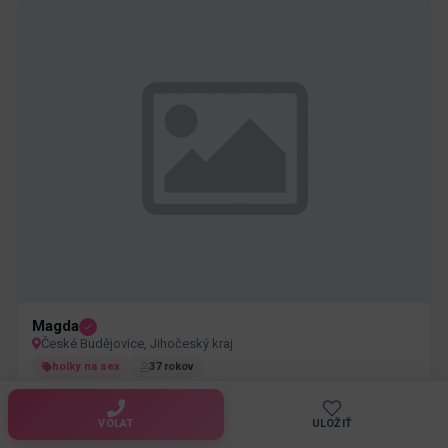
Magda
České Budějovice, Jihočeský kraj
holky na sex
37 rokov
VOLAT
ULOŽIŤ