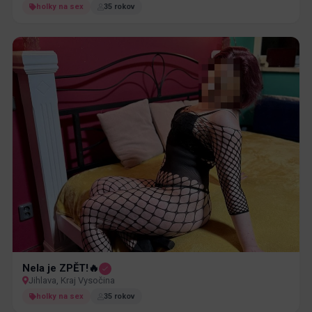
holky na sex
35 rokov
Nela je ZPĚT!🔥
Jihlava, Kraj Vysočina
holky na sex
35 rokov