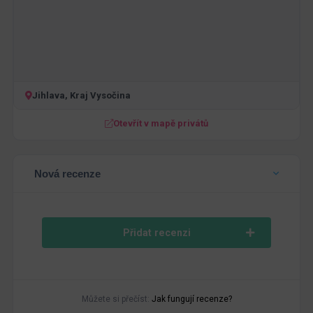
Jihlava, Kraj Vysočina
Otevřít v mapě privátů
Nová recenze
Přidat recenzi
Můžete si přečíst:
Jak fungují recenze?