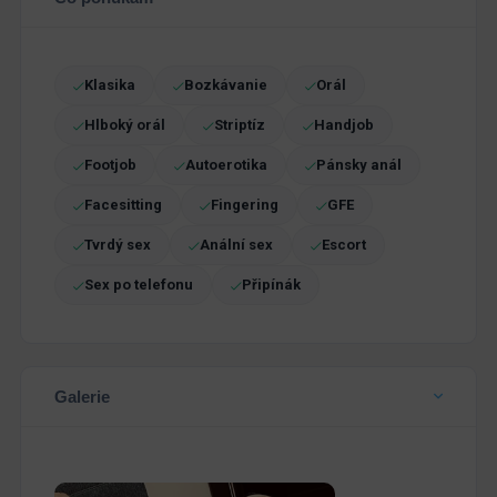
Klasika
Bozkávanie
Orál
Hlboký orál
Striptíz
Handjob
Footjob
Autoerotika
Pánsky anál
Facesitting
Fingering
GFE
Tvrdý sex
Anální sex
Escort
Sex po telefonu
Připínák
Galerie