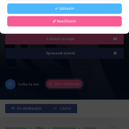
Súhlasím
4.0
Recenze: 1
Nesúhlasím
Zobrazit na mapě
Spravovat inzerát
holky na sex
Dnes nepracuje
Do obľúbených
Zdieľať
Hlavní strana
Filter
Kraj Vysočina
Klaudie