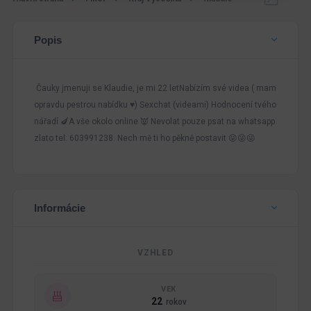
Popis
Čauky jmenuji se Klaudie, je mi 22 letNabízím své videa ( mam
opravdu pestrou nabídku ♥️) Sexchat (videami) Hodnocení tvého
nářadí 🍆A vše okolo online 👿 Nevolat pouze psat na whatsapp
zlato tel: 603991238. Nech mě ti ho pěkně postavit 😜😜😜
Informácie
VZHLED
VEK
22
rokov