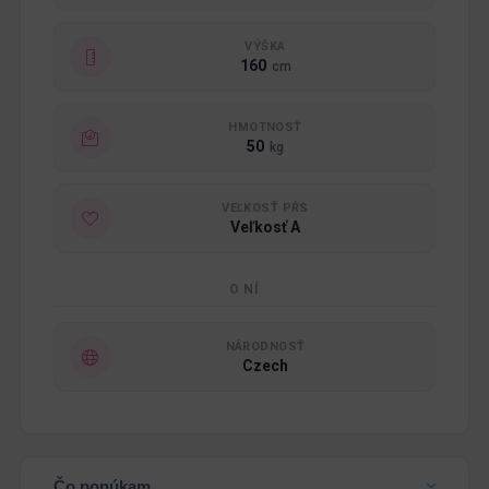
VÝŠKA
160
cm
HMOTNOSŤ
50
kg
VEĽKOSŤ PŔS
Veľkosť A
O NÍ
NÁRODNOSŤ
Czech
Čo ponúkam