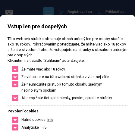
Registrovať sa
Prihlásiť sa
Vstup len pre dospelých
Táto webová stránka obsahuje obsah určený len pre osoby staršie
ako 18 rokov. Pokračovaním potvrdzujete, že máte viac ako 18 rokov
a že ste si vedomí toho, že vstupujete na stránky s obsahom určeným
pre dospelých.
Klaudie
Kliknutím na tlačidlo 'Súhlasím' potvrdzujete:
Že máte viac ako 18 rokov.
62 695 zhlédnutí
Ověřený inzerát
Aktivní 186 dní
Že vstupujete na túto webovú stránku z vlastnej vôle.
Že neumožníte prístup k tomuto obsahu žiadnym
22
rokov
160
cm
50
kg
Veľkosť A
Czech
neplnoletým osobám.
Ak nespĺňate tieto podmienky, prosím, opustite stránky.
Jihlava, Kraj Vysočina, Česká republika
+420 603991238
Povolení cookies
Nutné cookies
Info
Řekněte že voláte z webu www.privatzone.com
klaudinka2422@seznam.cz
Analytické
Info