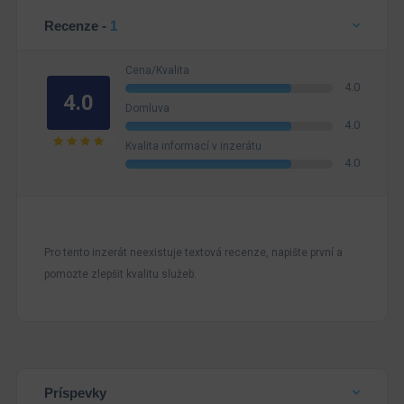
Recenze -
1
Cena/Kvalita
4.0
4.0
Domluva
4.0
Kvalita informací v inzerátu
4.0
Pro tento inzerát neexistuje textová recenze, napište první a
pomozte zlepšit kvalitu služeb.
Príspevky