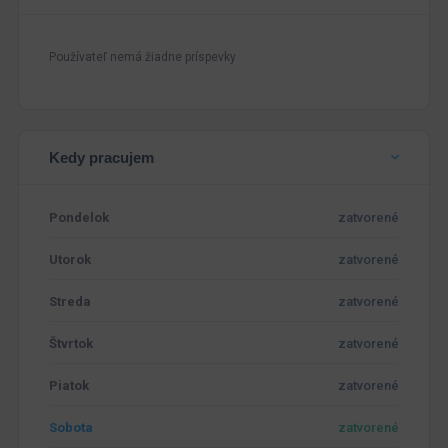
Používateľ nemá žiadne príspevky
Kedy pracujem
Pondelok
zatvorené
Utorok
zatvorené
Streda
zatvorené
Štvrtok
zatvorené
Piatok
zatvorené
Sobota
zatvorené