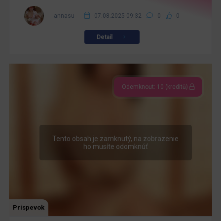
annasu
07.08.2025 09:32
0
0
Detail
Odemknout: 10 (kreditů)
Tento obsah je zamknutý, na zobrazenie
ho musíte odomknúť
Príspevok