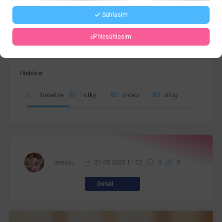
Súhlasím
Nesúhlasím
História:
Timeline
Fotky
Video
Blog
annasu
21.08.2025 11:22
0
0
Detail