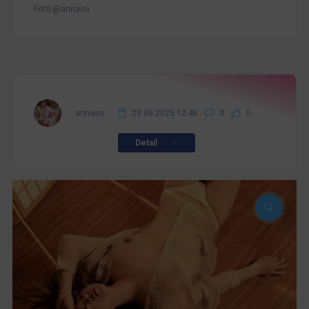
Foto @annasu
annasu
29.06.2025 12:46
0
0
Detail