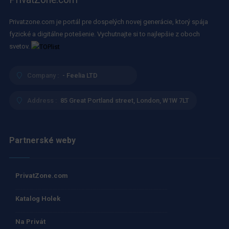
Privatzone.com je portál pre dospelých novej generácie, ktorý spája
fyzické a digitálne potešenie. Vychutnajte si to najlepšie z oboch
svetov.
Company :
- Feelia LTD
Address :
85 Great Portland street, London, W1W 7LT
Partnerské weby
PrivatZone.com
Katalog Holek
Na Privát