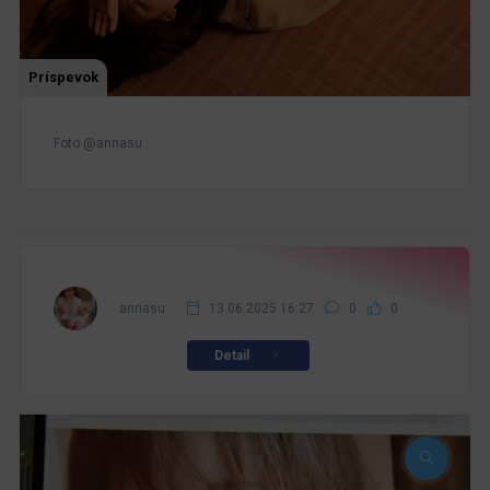
Príspevok
Foto @annasu
annasu
13.06.2025 16:27
0
0
Detail