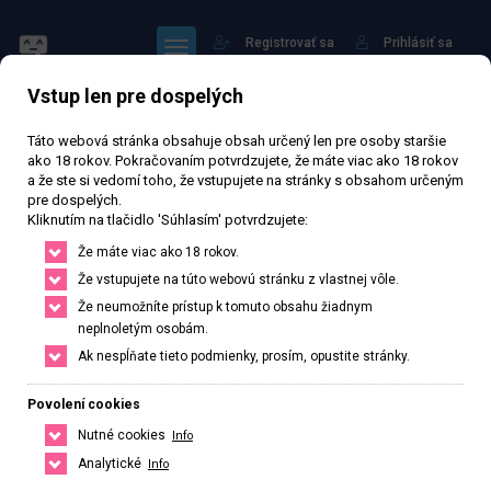
Registrovať sa
Prihlásiť sa
Vstup len pre dospelých
Hlavná stránka
Profil: annasu
Táto webová stránka obsahuje obsah určený len pre osoby staršie
ako 18 rokov. Pokračovaním potvrdzujete, že máte viac ako 18 rokov
a že ste si vedomí toho, že vstupujete na stránky s obsahom určeným
pre dospelých.
Kliknutím na tlačidlo 'Súhlasím' potvrdzujete:
Sledovať
Že máte viac ako 18 rokov.
Že vstupujete na túto webovú stránku z vlastnej vôle.
Že neumožníte prístup k tomuto obsahu žiadnym
neplnoletým osobám.
Ak nespĺňate tieto podmienky, prosím, opustite stránky.
annasu
Povolení cookies
Verejný profil
Nutné cookies
Info
1
Počet sledujících
0
Počet sledovaných
Analytické
Info