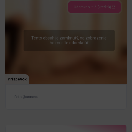
Odemknout: 5 (kreditů)
Tento obsah je zamknutý, na zobrazenie
ho musíte odomknúť
Príspevok
Foto @annasu