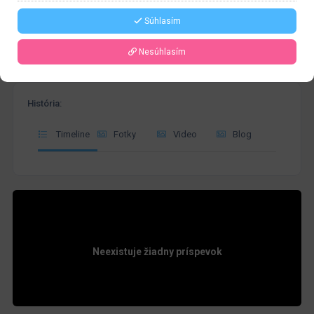
Súhlasím
Nesúhlasím
História:
Timeline
Fotky
Video
Blog
Neexistuje žiadny príspevok