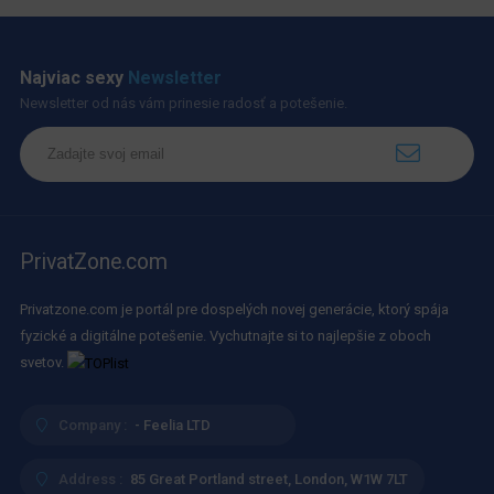
Najviac sexy
Newsletter
Newsletter od nás vám prinesie radosť a potešenie.
PrivatZone.com
Privatzone.com je portál pre dospelých novej generácie, ktorý spája
fyzické a digitálne potešenie. Vychutnajte si to najlepšie z oboch
svetov.
Company :
- Feelia LTD
Address :
85 Great Portland street, London, W1W 7LT