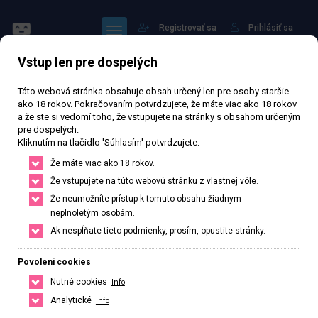
Registrovať sa
Prihlásiť sa
Vstup len pre dospelých
Hlavná stránka
Profil: sisina
Táto webová stránka obsahuje obsah určený len pre osoby staršie
ako 18 rokov. Pokračovaním potvrdzujete, že máte viac ako 18 rokov
a že ste si vedomí toho, že vstupujete na stránky s obsahom určeným
pre dospelých.
Kliknutím na tlačidlo 'Súhlasím' potvrdzujete:
Sledovať
Že máte viac ako 18 rokov.
Že vstupujete na túto webovú stránku z vlastnej vôle.
Že neumožníte prístup k tomuto obsahu žiadnym
neplnoletým osobám.
Ak nespĺňate tieto podmienky, prosím, opustite stránky.
sisina
Povolení cookies
Verejný profil
Nutné cookies
Info
0
Počet sledujících
0
Počet sledovaných
Analytické
Info