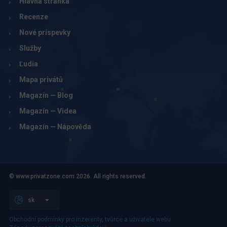
Hlavná stránka
Recenze
Nové príspevky
Služby
Ľudia
Mapa privátů
Magazín — Blog
Magazín — Videa
Magazín — Nápověda
© www.privatzone.com 2026. All rights reserved.
sk
Obchodní podmínky pro inzerenty, tvůrce a uživatele webu