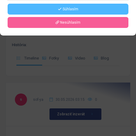
Súhlasím
Nesúhlasím
História:
Timeline
Fotky
Video
Blog
sof-ya
30.05.2026 03:15
0
Zobraziť inzerát