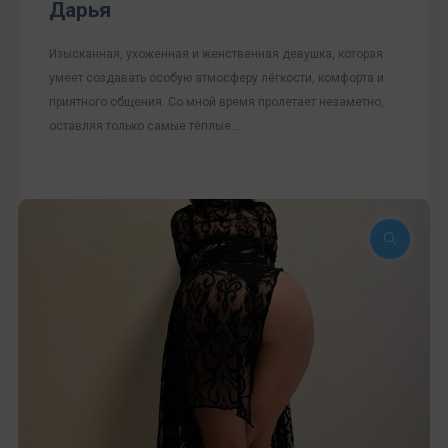
Дарья
Изысканная, ухоженная и женственная девушка, которая
умеет создавать особую атмосферу лёгкости, комфорта и
приятного общения. Со мной время пролетает незаметно,
оставляя только самые тёплые…