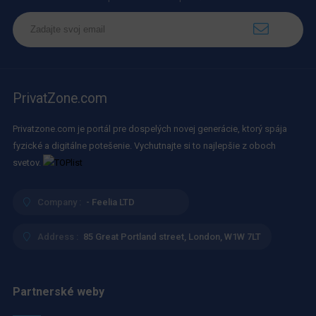
PrivatZone.com
Privatzone.com je portál pre dospelých novej generácie, ktorý spája
fyzické a digitálne potešenie. Vychutnajte si to najlepšie z oboch
svetov.
Company :
- Feelia LTD
Address :
85 Great Portland street, London, W1W 7LT
Partnerské weby