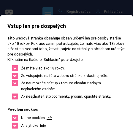
Registrovať sa
Prihlásiť sa
Vstup len pre dospelých
Hlavná stránka
Profil: sof-ya
Táto webová stránka obsahuje obsah určený len pre osoby staršie
ako 18 rokov. Pokračovaním potvrdzujete, že máte viac ako 18 rokov
a že ste si vedomí toho, že vstupujete na stránky s obsahom určeným
pre dospelých.
Kliknutím na tlačidlo 'Súhlasím' potvrdzujete:
Sledovať
Že máte viac ako 18 rokov.
Že vstupujete na túto webovú stránku z vlastnej vôle.
Že neumožníte prístup k tomuto obsahu žiadnym
neplnoletým osobám.
Ak nespĺňate tieto podmienky, prosím, opustite stránky.
sof-ya
Povolení cookies
Verejný profil
Nutné cookies
Info
0
Počet sledujících
0
Počet sledovaných
Analytické
Info