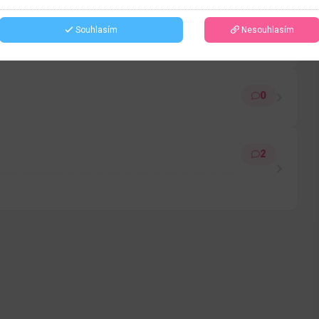
5
Souhlasím
Nesouhlasím
0
2