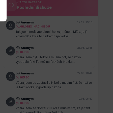
V TÉTO KATEGORII
Poslední diskuze
Anonym
17.11. 19:10
JABLONEC NAD NISOU
Tak jsem nedávno zkusil holku jménem Míša, je jí
kolem 30 a byla to celkem fajn volba.…
Anonym
25.08. 22:43
LIBEREC
Včera jsem byl u Nikol a musím říct, že naživo
vypadala fakt líp než na fotkách. Hezká…
Anonym
22.08. 18:42
LIBEREC
Včera jsem se zastavil u Nikol a musím říct, že naživo
je fakt kočka, vypadá líp než na…
Anonym
10.08. 08:47
LIBEREC
Včera jsem se dostal k Nikol a musím říct, že je fakt
hezká, vypadá líp než na fotkách.…