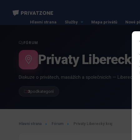
Hlavní strana
Služby
Mapa privátů
Nové p
FÓRUM
Privaty Liberecký 
Diskuze o privátech, masážích a společnicích — Liberecký k
3
podkategorií
Hlavní strana
Fórum
Privaty Liberecký kraj