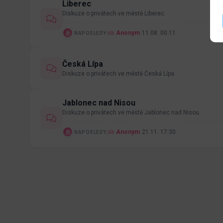
Liberec
Diskuze o privátech ve městě Liberec.
Anonym
·
11.08. 00:11
NAPOSLEDY:
Česká Lípa
Diskuze o privátech ve městě Česká Lípa.
Jablonec nad Nisou
Diskuze o privátech ve městě Jablonec nad Nisou.
Anonym
·
21.11. 17:30
NAPOSLEDY: