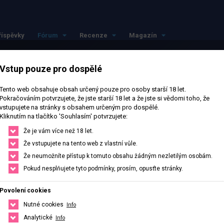
říspěvky
Fórum
Recenze
Magazín
Vstup pouze pro dospělé
kraj
Tento web obsahuje obsah určený pouze pro osoby starší 18 let.
Pokračováním potvrzujete, že jste starší 18 let a že jste si vědomi toho, že
vstupujete na stránky s obsahem určeným pro dospělé.
Kliknutím na tlačítko 'Souhlasím' potvrzujete:
raj.
Že je vám více než 18 let.
Že vstupujete na tento web z vlastní vůle.
Že neumožníte přístup k tomuto obsahu žádným nezletilým osobám.
Pokud nesplňujete tyto podmínky, prosím, opusťte stránky.
Povolení cookies
Nutné cookies
Info
Analytické
Info