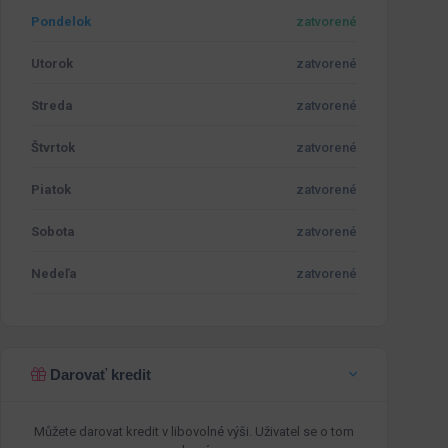
Pondelok
zatvorené
Utorok
zatvorené
Streda
zatvorené
Štvrtok
zatvorené
Piatok
zatvorené
Sobota
zatvorené
Nedeľa
zatvorené
Darovať kredit
Můžete darovat kredit v libovolné výši. Uživatel se o tom