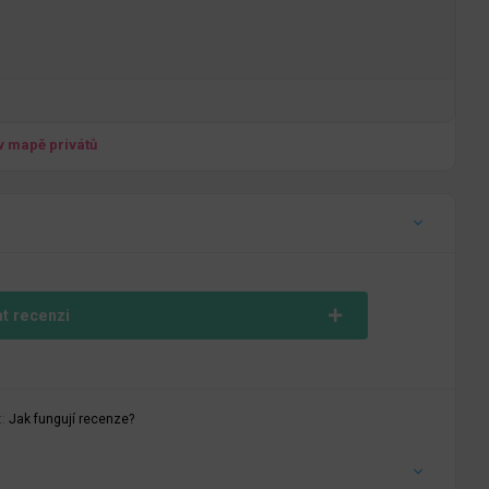
 v mapě privátů
at recenzi
t:
Jak fungují recenze?