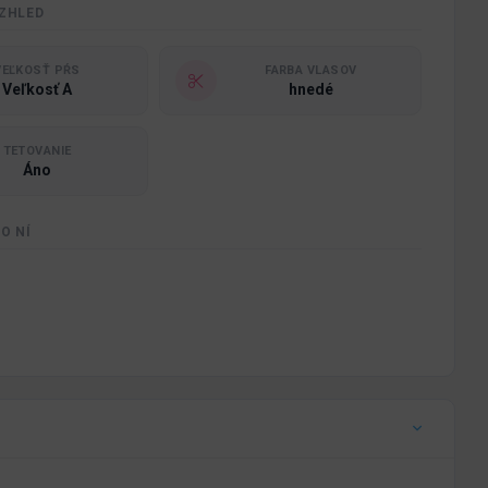
ZHLED
VEĽKOSŤ PŔS
FARBA VLASOV
Veľkosť A
hnedé
TETOVANIE
Áno
O NÍ