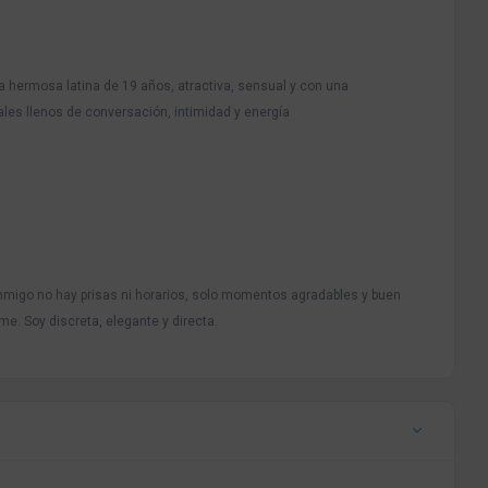
a hermosa latina de 19 años, atractiva, sensual y con una
es llenos de conversación, intimidad y energía
onmigo no hay prisas ni horarios, solo momentos agradables y buen
me. Soy discreta, elegante y directa.