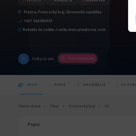
19
rokov
Veľkosť A
Slovenská
Prešov, Prešovský kraj, Slovenská republika
+421 944386939
Řekněte že voláte z webu www.privatzone.com
holky na sex
Dnes nepracuje
ÚVOD
POPIS
INFORMÁCIE
ČO PON
Hlavní strana
Filter
Prešovský kraj
Eli
Popis