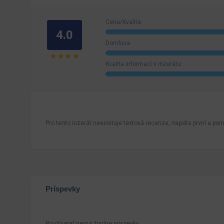
Cena/Kvalita
4.0
Domluva
Kvalita informací v inzerátu
Pro tento inzerát neexistuje textová recenze, napište první a pomo
Príspevky
Používateľ nemá žiadne príspevky