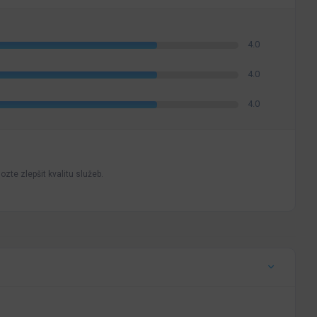
4.0
4.0
4.0
zte zlepšit kvalitu služeb.