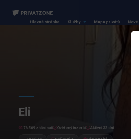
Hlavná stránka
Služby
Mapa privátů
Nové 
Eli
76 569 zhlédnutí
Ověřený inzerát
Aktivní 33 dní