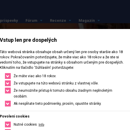
príspevky
Fórum
Recenze
Magazín
Vstup len pre dospelých
Táto webová stránka obsahuje obsah určený len pre osoby staršie ako 18
rokov. Pokračovaním potvrdzujete, že máte viac ako 18 rokov a že ste si
vedomí toho, že vstupujete na stránky s obsahom určeným pre dospelých.
Kliknutím na tlačidlo 'Súhlasím' potvrdzujete:
Že máte viac ako 18 rokov.
Že vstupujete na túto webovú stránku z vlastnej vôle.
Že neumožníte prístup k tomuto obsahu žiadnym neplnoletým
osobám.
Ak nespĺňate tieto podmienky, prosím, opustite stránky.
Povolení cookies
Nutné cookies
Info