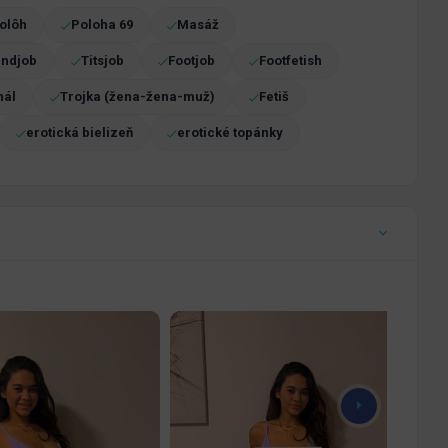
polôh
Poloha 69
Masáž
ndjob
Titsjob
Footjob
Footfetish
nál
Trojka (žena-žena-muž)
Fetiš
erotická bielizeň
erotické topánky