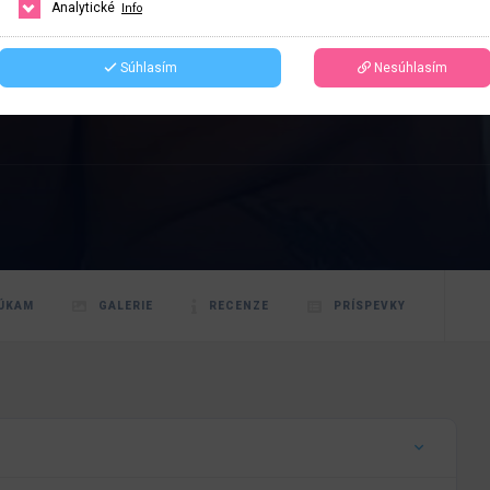
Analytické
Info
Súhlasím
Nesúhlasím
ÚKAM
GALERIE
RECENZE
PRÍSPEVKY