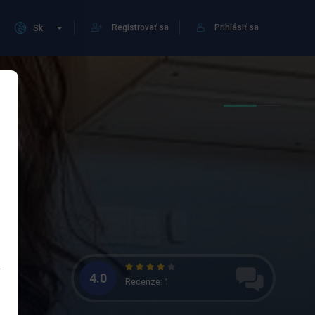
Registrovať sa
Prihlásiť sa
Sk
4.0
Recenze: 1