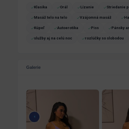
Klasika
Orál
Lízanie
Striedanie 
Masáž telo na telo
Vzájomná masáž
Ha
Kúpeľ
Autoerotika
Piss
Pánsky a
služby aj na celú noc
rozlúčky so slobodou
Galerie