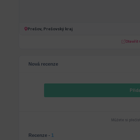
Prešov, Prešovský kraj
Otevřít
Nová recenze
Přid
Můžete si přečís
Recenze -
1