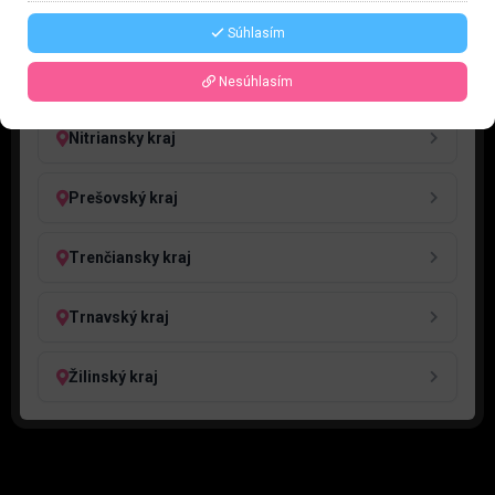
Bratislavský kraj
Súhlasím
Košický kraj
Nesúhlasím
Nitriansky kraj
Prešovský kraj
Trenčiansky kraj
Trnavský kraj
Žilinský kraj