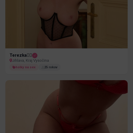
Terezka❤️‍🔥
Jihlava, Kraj Vysočina
holky na sex
25 rokov