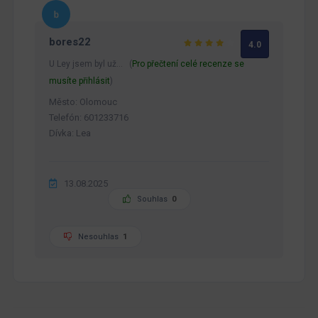
bores22
4.0
U Ley jsem byl už… (
Pro přečtení celé recenze se
musíte přihlásit
)
Město: Olomouc
Telefón: 601233716
Dívka: Lea
13.08.2025
Souhlas
0
Nesouhlas
1