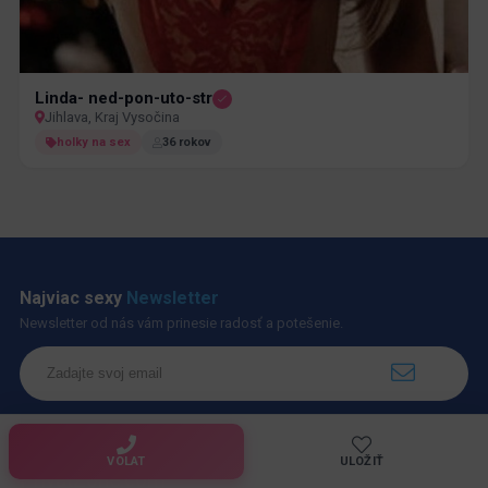
Linda- ned-pon-uto-str
Jihlava, Kraj Vysočina
holky na sex
36 rokov
Najviac sexy
Newsletter
Newsletter od nás vám prinesie radosť a potešenie.
VOLAT
ULOŽIŤ
PrivatZone.com