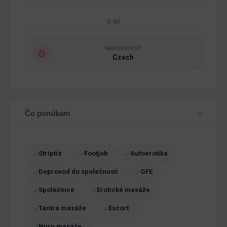
O NÍ
NÁRODNOSŤ
Czech
Čo ponúkam
Striptíz
Footjob
Autoerotika
Doprovod do společnosti
GFE
Společnice
Erotické masáže
Tantra masáže
Escort
Nuru masáže