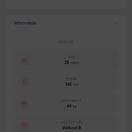
Informácie
VZHLED
VEK
35
rokov
VÝŠKA
165
cm
HMOTNOSŤ
49
kg
VEĽKOSŤ PŔS
Veľkosť B