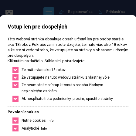
Registrovať sa
Prihlásiť sa
Vstup len pre dospelých
Táto webová stránka obsahuje obsah určený len pre osoby staršie
ako 18 rokov. Pokračovaním potvrdzujete, že máte viac ako 18 rokov
a že ste si vedomí toho, že vstupujete na stránky s obsahom určeným
pre dospelých.
Moli
Kliknutím na tlačidlo 'Súhlasím' potvrdzujete:
Že máte viac ako 18 rokov.
Že vstupujete na túto webovú stránku z vlastnej vôle.
Právě otevřeno
· Zavírá v 24
Že neumožníte prístup k tomuto obsahu žiadnym
neplnoletým osobám.
21 045 zhlédnutí
Ověřený inzerát
Aktivní 210 dní
Ak nespĺňate tieto podmienky, prosím, opustite stránky.
35
rokov
165
cm
49
kg
Veľkosť B
Czech
Povolení cookies
Jihlava, Kraj Vysočina, Česká republika
Nutné cookies
Info
+420 601233716
Analytické
Info