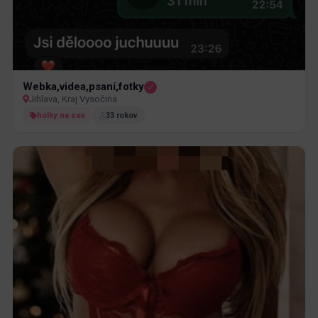
Webka,videa,psaní,fotky
Jihlava, Kraj Vysočina
holky na sex
33 rokov