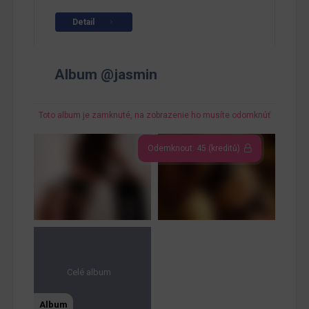
Detail
Album @jasmin
Toto album je zamknuté, na zobrazenie ho musíte odomknúť
Odemknout: 45 (kreditů)
Celé album
Album