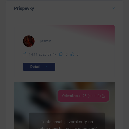
Príspevky
jasmin
14.11.2025 09:47
0
0
Detail
Odemknout: 25 (kreditů)
Tento obsah je zamknutý, na
zobrazenie ho musíte odomknúť