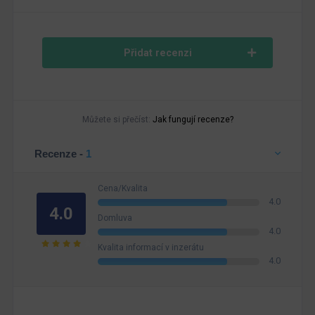
Přidat recenzi
Můžete si přečíst:
Jak fungují recenze?
Recenze -
1
Cena/Kvalita
4.0
4.0
Domluva
4.0
Kvalita informací v inzerátu
4.0