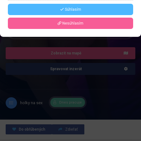
Řekněte že voláte z webu www.privatzone.com
Súhlasím
Nesúhlasím
4.0
Recenze: 1
Zobrazit na mapě
Spravovat inzerát
holky na sex
Dnes pracuje
Do obľúbených
Zdieľať