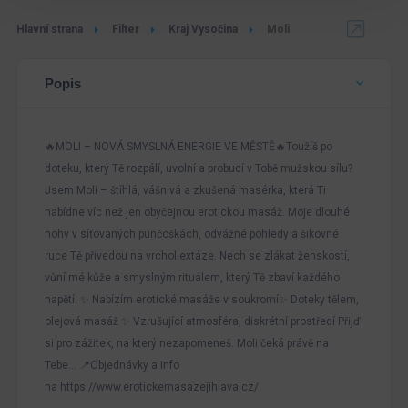
Hlavní strana
Filter
Kraj Vysočina
Moli
Popis
🔥MOLI – NOVÁ SMYSLNÁ ENERGIE VE MĚSTĚ🔥Toužíš po
doteku, který Tě rozpálí, uvolní a probudí v Tobě mužskou sílu?
Jsem Moli – štíhlá, vášnivá a zkušená masérka, která Ti
nabídne víc než jen obyčejnou erotickou masáž. Moje dlouhé
nohy v síťovaných punčoškách, odvážné pohledy a šikovné
ruce Tě přivedou na vrchol extáze. Nech se zlákat ženskostí,
vůní mé kůže a smyslným rituálem, který Tě zbaví každého
napětí. ✨ Nabízím erotické masáže v soukromí✨ Doteky tělem,
olejová masáž ✨ Vzrušující atmosféra, diskrétní prostředí Přijď
si pro zážitek, na který nezapomeneš. Moli čeká právě na
Tebe… 📍Objednávky a info
na https://www.erotickemasazejihlava.cz/