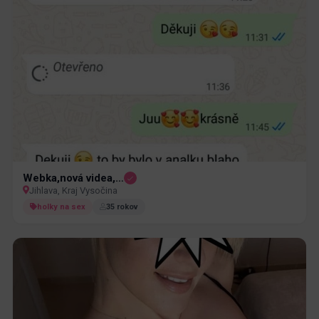
Webka,nová videa,…
Jihlava, Kraj Vysočina
holky na sex
35 rokov