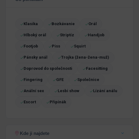
Klasika
Bozkávanie
Orál
Hlboký orál
Striptíz
Handjob
Footjob
Piss
Squirt
Pánsky anál
Trojka (žena-žena-muž)
Doprovod do společnosti
Facesitting
Fingering
GFE
Společnice
Anální sex
Lesbi show
Lízání análu
Escort
Připínák
Kde ji najdete