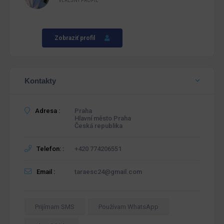
VEREJNÝ PROFIL
Zobraziť profil
Kontakty
Adresa :
Praha
Hlavní město Praha
Česká republika
Telefon: :
+420 774206551
Email :
taraesc24@gmail.com
Prijímam SMS
Používam WhatsApp