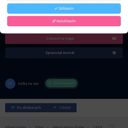
Súhlasím
4.0
Recenze: 1
Nesúhlasím
Zobrazit na mapě
Spravovat inzerát
holky na sex
Dnes pracuje
Do obľúbených
Zdieľať
Hlavní strana
Filter
Hlavní město Praha
TARA