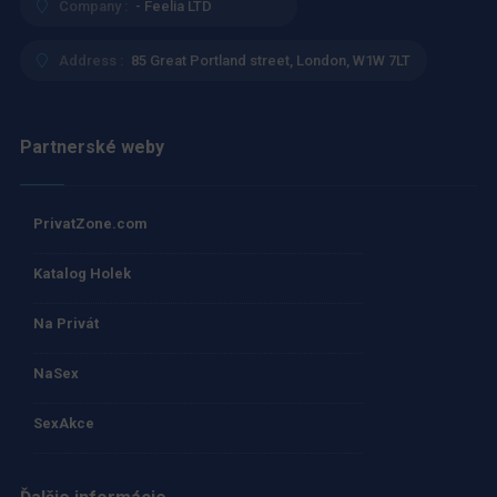
Company :
- Feelia LTD
Address :
85 Great Portland street, London, W1W 7LT
Partnerské weby
PrivatZone.com
Katalog Holek
Na Privát
NaSex
SexAkce