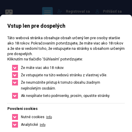
Registrovať sa
Prihlásiť sa
Vstup len pre dospelých
Táto webová stránka obsahuje obsah určený len pre osoby staršie
ako 18 rokov. Pokračovaním potvrdzujete, že máte viac ako 18 rokov
a že ste si vedomí toho, že vstupujete na stránky s obsahom určeným
pre dospelých.
TARA
Kliknutím na tlačidlo 'Súhlasím' potvrdzujete:
Že máte viac ako 18 rokov.
59 104 zhlédnutí
Ověřený inzerát
Aktivní 209 dní
Že vstupujete na túto webovú stránku z vlastnej vôle.
Že neumožníte prístup k tomuto obsahu žiadnym
24
rokov
169
cm
50
kg
Veľkosť C
Czech
neplnoletým osobám.
Ak nespĺňate tieto podmienky, prosím, opustite stránky.
Praha, Hlavní město Praha, Česká republika
+420 774206551
Povolení cookies
Nutné cookies
Info
Řekněte že voláte z webu www.privatzone.com
taraesc24@gmail.com
Analytické
Info