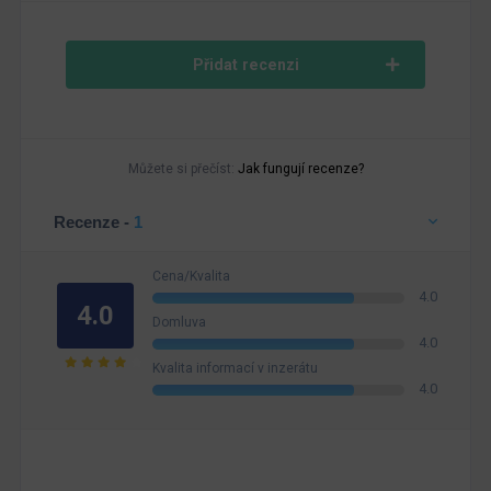
Přidat recenzi
Můžete si přečíst:
Jak fungují recenze?
Recenze -
1
Cena/Kvalita
4.0
4.0
Domluva
4.0
Kvalita informací v inzerátu
4.0