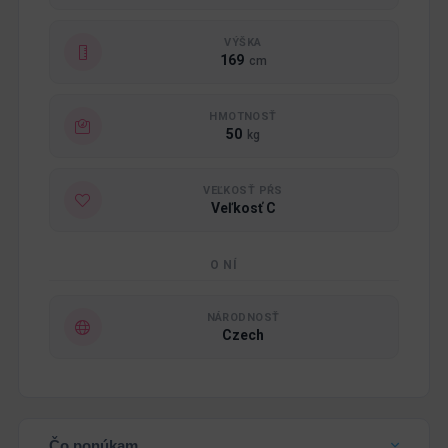
VÝŠKA
169
cm
HMOTNOSŤ
50
kg
VEĽKOSŤ PŔS
Veľkosť C
O NÍ
NÁRODNOSŤ
Czech
Čo ponúkam